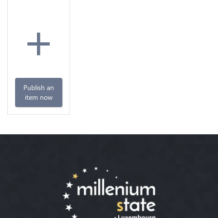
+
Publish an
item now