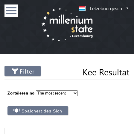
Lëtzebuergesch
Kee Resultat
Filter
Zortéieren no
Späichert dës Sich