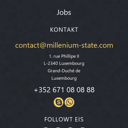
Jobs
KONTAKT
contact@millenium-state.com
1. rue Phillipe II
L-2340 Luxembourg
Grand-Duché de
Luxembourg
+352 671 08 08 88
FOLLOWT EIS