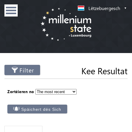
Lëtzebuergesch
Kee Resultat
Filter
Zortéieren no
Späichert dës Sich