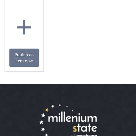
+
Publish an
item now