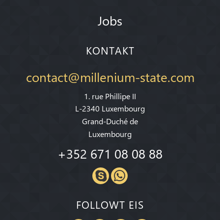
Jobs
KONTAKT
contact@millenium-state.com
1. rue Phillipe II
L-2340 Luxembourg
Grand-Duché de
Luxembourg
+352 671 08 08 88
FOLLOWT EIS