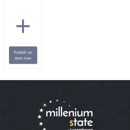
+
Publish an
item now