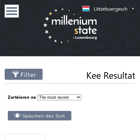
Lëtzebuergesch
Kee Resultat
Filter
Zortéieren no
Späichert dës Sich