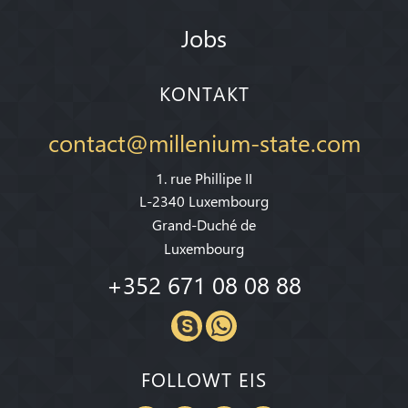
Jobs
KONTAKT
contact@millenium-state.com
1. rue Phillipe II
L-2340 Luxembourg
Grand-Duché de
Luxembourg
+352 671 08 08 88
FOLLOWT EIS