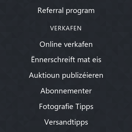
Referral program
VERKAFEN
Online verkafen
Ënnerschreift mat eis
Auktioun publizéieren
Abonnementer
Fotografie Tipps
Versandtipps