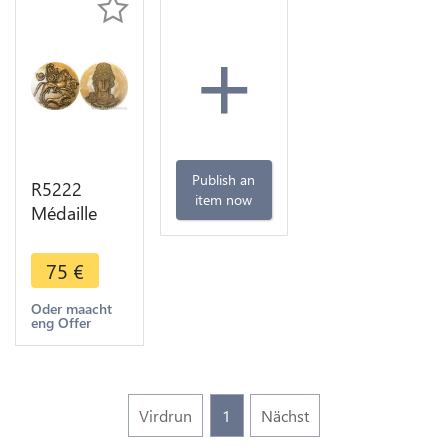
+
Publish an
R5222
item now
Médaille
Tunisie
Patrimoine
75
€
Mondial
Unesco
Oder maacht
eng Offer
1976
Carthage
Tschudin
SUP
Virdrun
1
Nächst