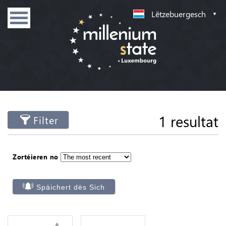
Lëtzebuergesch
1 resultat
Filter
Zortéieren no
Späichert dës Sich