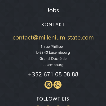
Jobs
KONTAKT
contact@millenium-state.com
1. rue Phillipe II
L-2340 Luxembourg
Grand-Duché de
Luxembourg
+352 671 08 08 88
FOLLOWT EIS