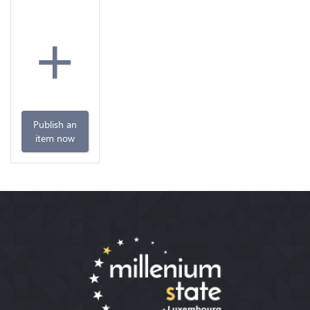
+
Publish an
item now