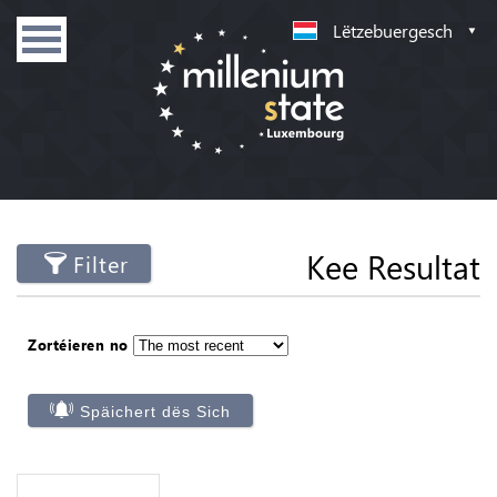
Lëtzebuergesch
Kee Resultat
Filter
Zortéieren no
Späichert dës Sich