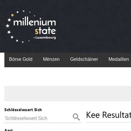
Börse Gold
Mënzen
Geldschäiner
Medaillen
Schlësselwuert Sich
Kee Resulta
Aart