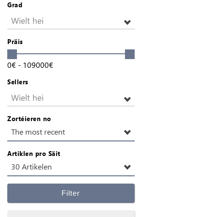
Grad
Wielt hei
Präis
0
€
-
109000
€
Sellers
Wielt hei
Zortéieren no
The most recent
Artiklen pro Säit
30 Artikelen
Filter