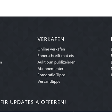
VERKAFEN
Online verkafen
Ënnerschreift mat eis
am
Auktioun publizéieren
Abonnementer
Fotografie Tipps
Versandtipps
FIR UPDATES A OFFEREN!