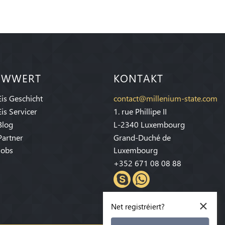
IWWERT
KONTAKT
Eis Geschicht
contact@millenium-state.com
Eis Servicer
1. rue Phillipe II
Blog
L-2340 Luxembourg
Partner
Grand-Duché de
Jobs
Luxembourg
+352 671 08 08 88
×
Net registréiert?