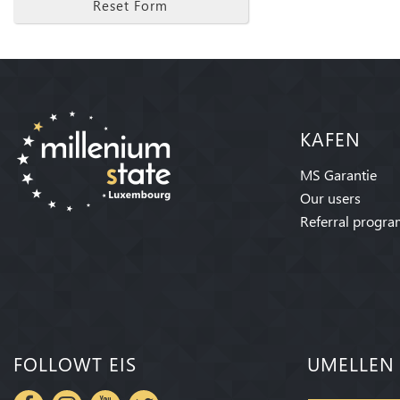
Reset Form
KAFEN
MS Garantie
Our users
Referral progr
FOLLOWT EIS
UMELLEN 