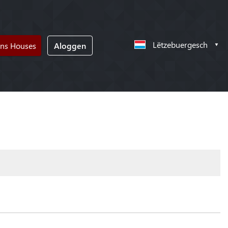
Lëtzebuergesch
ons Houses
Aloggen
!