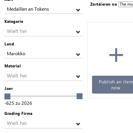
Zortéieren no
Medaillen an Tokens
Kategorie
Wielt hei
+
Land
Marokko
Material
Wielt hei
Publish an ite
now
Joer
-625
zu
2026
Grading Firma
Wielt hei