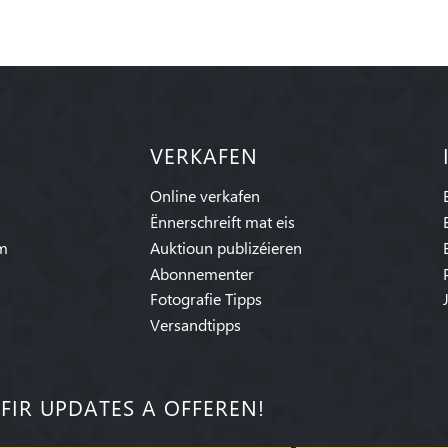
VERKAFEN
Online verkafen
Ënnerschreift mat eis
am
Auktioun publizéieren
Abonnementer
Fotografie Tipps
Versandtipps
FIR UPDATES A OFFEREN!