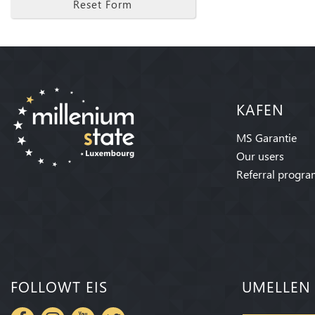
Reset Form
KAFEN
MS Garantie
Our users
Referral progr
FOLLOWT EIS
UMELLEN 