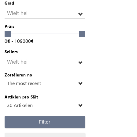
Grad
Wielt hei
Präis
0
€
-
109000
€
Sellers
Wielt hei
Zortéieren no
The most recent
Artiklen pro Säit
30 Artikelen
Filter