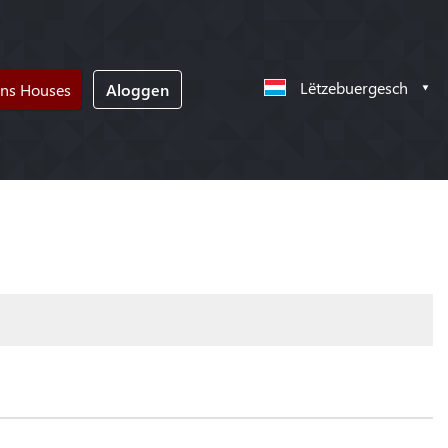
Lëtzebuergesch
ons Houses
Aloggen
!