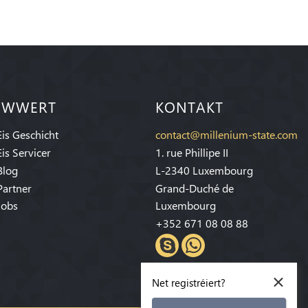
IWWERT
KONTAKT
Eis Geschicht
contact@millenium-state.com
Eis Servicer
1. rue Phillipe II
Blog
L-2340 Luxembourg
Partner
Grand-Duché de
Jobs
Luxembourg
+352 671 08 08 88
×
Net registréiert?