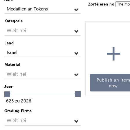
Zortéieren no
Medaillen an Tokens
Kategorie
Wielt hei
+
Land
Israel
Material
Wielt hei
Publish an ite
now
Joer
-625
zu
2026
Grading Firma
Wielt hei