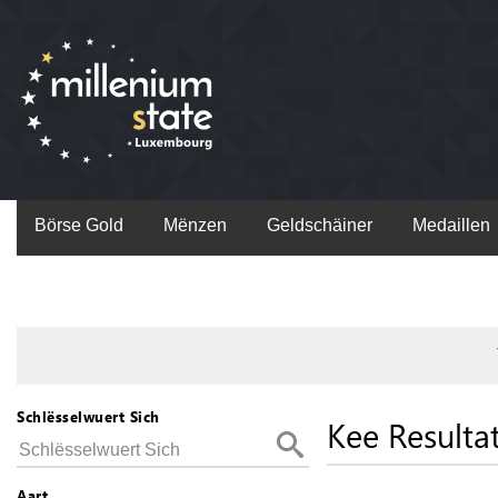
Börse Gold
Mënzen
Geldschäiner
Medaillen
Schlësselwuert Sich
Kee Resulta
Aart