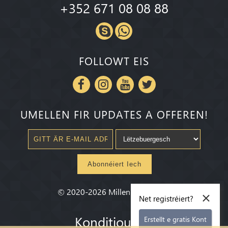
+352 671 08 08 88
FOLLOWT EIS
UMELLEN FIR UPDATES A OFFEREN!
Abonnéiert Iech
×
©
2020-2026
Millenium State
®
Net registréiert?
Konditiounen
Erstellt e gratis Kont