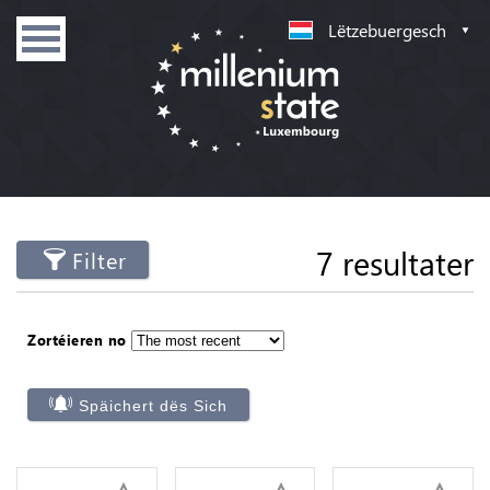
Lëtzebuergesch
7 resultater
Filter
Zortéieren no
Späichert dës Sich