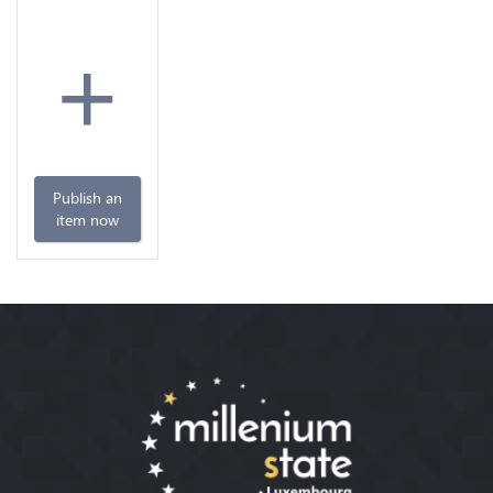
+
Publish an
item now