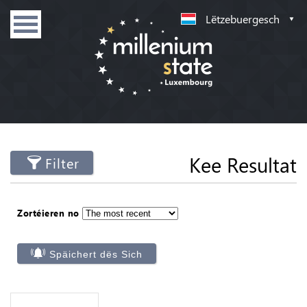
Lëtzebuergesch
Kee Resultat
Filter
Zortéieren no
Späichert dës Sich