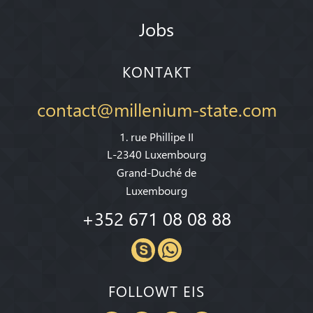
Jobs
KONTAKT
contact@millenium-state.com
1. rue Phillipe II
L-2340 Luxembourg
Grand-Duché de
Luxembourg
+352 671 08 08 88
FOLLOWT EIS