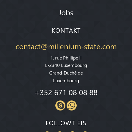
Jobs
KONTAKT
contact@millenium-state.com
1. rue Phillipe II
L-2340 Luxembourg
Grand-Duché de
Luxembourg
+352 671 08 08 88
FOLLOWT EIS