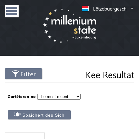
Lëtzebuergesch
Kee Resultat
Filter
Zortéieren no
Späichert dës Sich