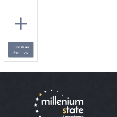
+
Publish an
item now