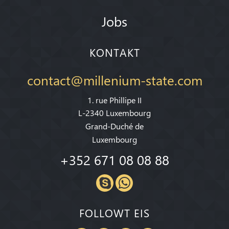
Jobs
KONTAKT
contact@millenium-state.com
1. rue Phillipe II
L-2340 Luxembourg
Grand-Duché de
Luxembourg
+352 671 08 08 88
FOLLOWT EIS