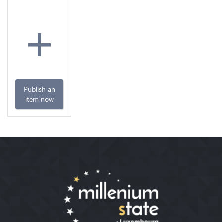
+
Publish an
item now