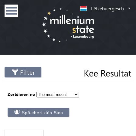
Lëtzebuergesch
Kee Resultat
Filter
Zortéieren no
Späichert dës Sich