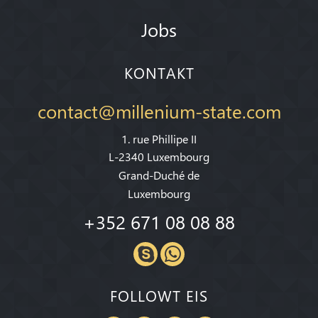
Jobs
KONTAKT
contact@millenium-state.com
1. rue Phillipe II
L-2340 Luxembourg
Grand-Duché de
Luxembourg
+352 671 08 08 88
FOLLOWT EIS