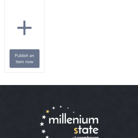
+
Publish an
item now