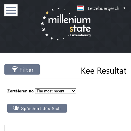
Lëtzebuergesch
Kee Resultat
Filter
Zortéieren no
Späichert dës Sich