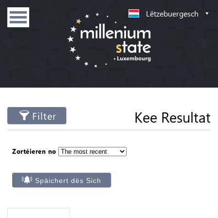
Lëtzebuergesch
Kee Resultat
Filter
Zortéieren no
Späichert dës Sich