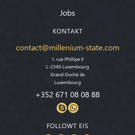
Jobs
KONTAKT
contact@millenium-state.com
1. rue Phillipe II
L-2340 Luxembourg
Grand-Duché de
Luxembourg
+352 671 08 08 88
FOLLOWT EIS