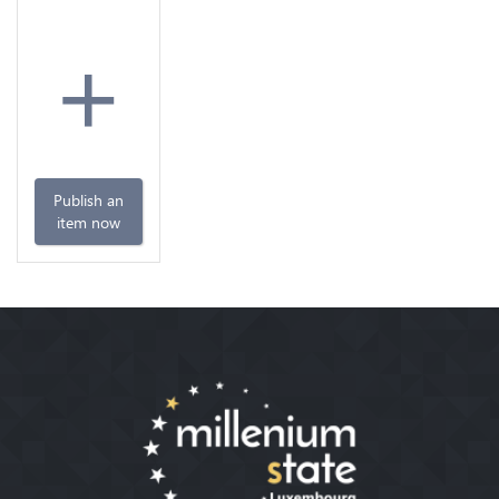
+
Publish an
item now