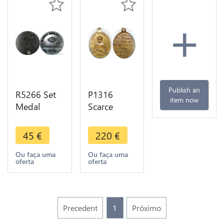
+
Publish an
R5266 Set
P1316
item now
Medal
Scarce
China
Medal
Grande
China
45
€
220
€
Muraille
France Père
Association
Perboyre
Ou faça uma
Ou faça uma
oferta
oferta
International
Mission St
Exchange
Lazare 1802
UNC
1840 AU
Precedent
1
Próximo