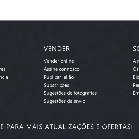
VENDER
S
Vender online
A 
res
Assine connosco
Os
ncia
Publicar leilão
Bl
Subscrições
Pa
Sugestões de fotografias
Em
Sugestões de envio
SE PARA MAIS ATUALIZAÇÕES E OFERTAS!