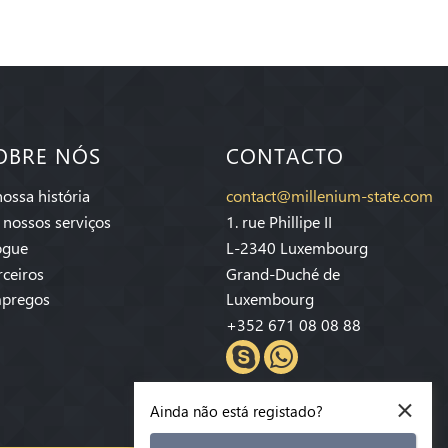
OBRE NÓS
CONTACTO
nossa história
contact@millenium-state.com
 nossos serviços
1. rue Phillipe II
ogue
L-2340 Luxembourg
rceiros
Grand-Duché de
pregos
Luxembourg
+352 671 08 08 88
×
Ainda não está registado?