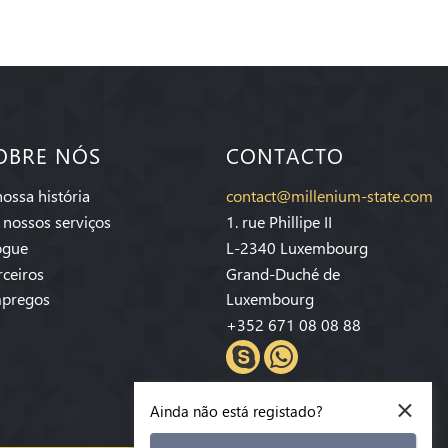
OBRE NÓS
CONTACTO
nossa história
contact@millenium-state.com
 nossos serviços
1. rue Phillipe II
ogue
L-2340 Luxembourg
rceiros
Grand-Duché de
pregos
Luxembourg
+352 671 08 08 88
×
Ainda não está registado?