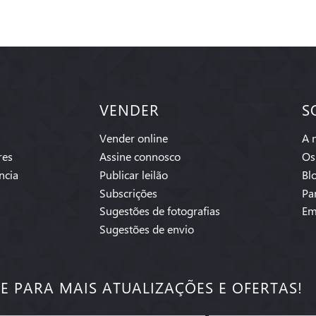
VENDER
S
Vender online
A 
res
Assine connosco
Os
ncia
Publicar leilão
Bl
Subscrições
Pa
Sugestões de fotografias
Em
Sugestões de envio
SE PARA MAIS ATUALIZAÇÕES E OFERTAS!