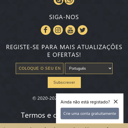
SIGA-NOS
REGISTE-SE PARA MAIS ATUALIZAÇÕES
E OFERTAS!
Subscrever
×
©
2020-2026
Millenium State
®
Ainda não está registado?
Termos e condições gerias
Crie uma conta gratuitamente