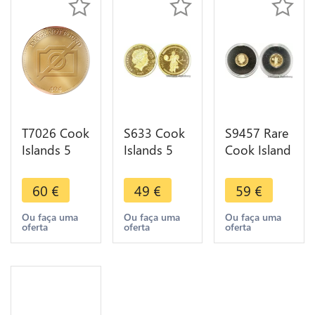
T7026 Cook
S633 Cook
S9457 Rare
Islands 5
Islands 5
Cook Island
Dollars $
Dollars
5 Dollars
Helios
Elizabeth II
Elizabeth II
60
€
49
€
59
€
Elizabeth II
Helios 2009
2009 God
2009 Gold
Or Gold
Dieu Helios
Ou faça uma
Ou faça uma
Ou faça uma
oferta
oferta
oferta
999% BE PP
999% PF BE
Gold PF BE
PF Pr
Proof