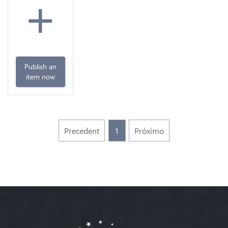
+
Publish an
item now
Precedent
1
Próximo