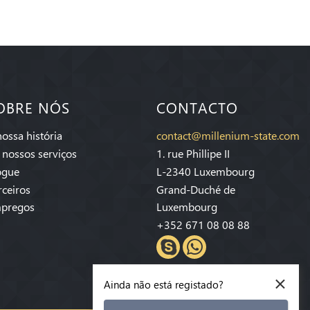
OBRE NÓS
CONTACTO
nossa história
contact@millenium-state.com
 nossos serviços
1. rue Phillipe II
ogue
L-2340 Luxembourg
rceiros
Grand-Duché de
pregos
Luxembourg
+352 671 08 08 88
×
Ainda não está registado?