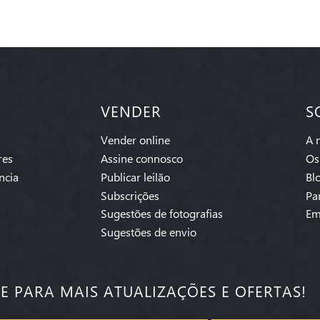
VENDER
S
Vender online
A 
res
Assine connosco
Os
ncia
Publicar leilão
Bl
Subscrições
Pa
Sugestões de fotografias
Em
Sugestões de envio
SE PARA MAIS ATUALIZAÇÕES E OFERTAS!