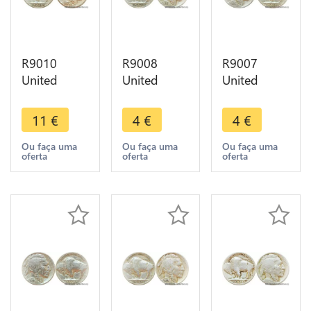
R9010
R9008
R9007
United
United
United
States USA
States USA
States USA
5 Cents
5 Cents
5 Cents
11
€
4
€
4
€
Buffalo
Buffalo
Buffalo
1916 ->
1936 ->
1936 ->
Ou faça uma
Ou faça uma
Ou faça uma
oferta
oferta
oferta
Make offer
Make offer
Make offer