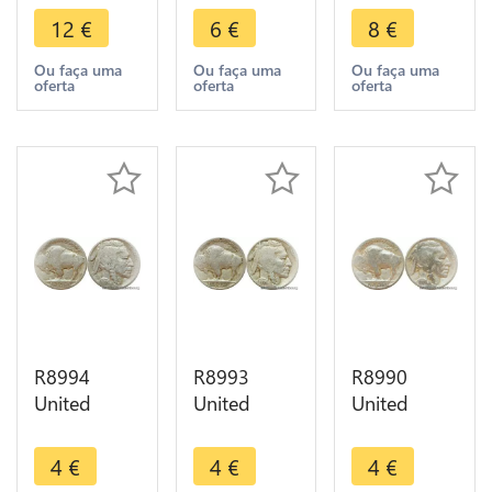
5 Cents
5 Cents
5 Cents
12
€
6
€
8
€
Buffalo
Buffalo
Buffalo
1916 ->
1936 ->
1925 ->
Ou faça uma
Ou faça uma
Ou faça uma
oferta
oferta
oferta
Make offer
Make offer
Make offer
R8994
R8993
R8990
United
United
United
States USA
States USA
States USA
5 Cents
5 Cents
5 Cents
4
€
4
€
4
€
Buffalo
Buffalo
Buffalo