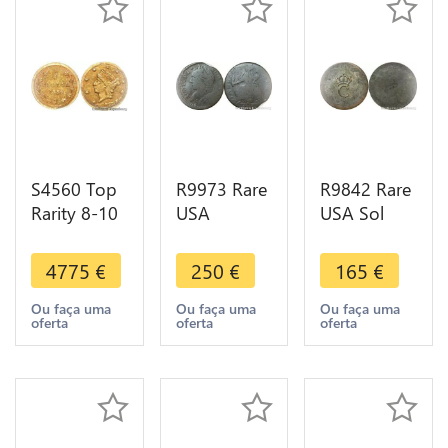
S4560 Top
R9973 Rare
R9842 Rare
Rarity 8-10
USA
USA Sol
Survival
Colonial
Tampé
USA
Connecticut
Louis XV
4775
€
250
€
165
€
California
Token 1787
Emissions
1/4 Dollar
Pre Federal
générales
Ou faça uma
Ou faça uma
Ou faça uma
oferta
oferta
oferta
Or Gold
-> Make
colonies
1856 PCGS
offer
1763 AU -
AU
>M offer