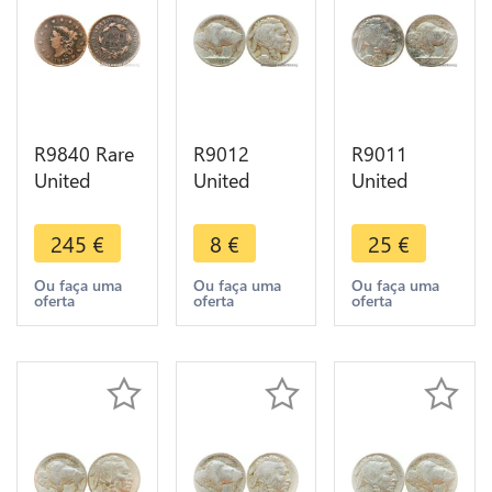
R9840 Rare
R9012
R9011
United
United
United
States USA
States USA
States USA
1 Cent
5 Cents
5 Cents
245
€
8
€
25
€
Coronet
Buffalo
Buffalo
Head 1817
1924 ->
1937
Ou faça uma
Ou faça uma
Ou faça uma
oferta
oferta
oferta
13 Stars ->
Make offer
Philadelphia
Make offer
AU -> Make
offer