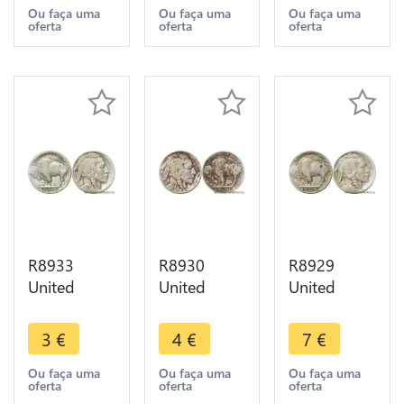
1935 ->
1935 D
1936 D
Ou faça uma
Ou faça uma
Ou faça uma
oferta
oferta
oferta
Make offer
Denver ->
Denver ->
Make offer
Make offer
R8933
R8930
R8929
United
United
United
States USA
States USA
States USA
5 Cents
5 Cents
5 Cents
3
€
4
€
7
€
Buffalo
Buffalo
Buffalo
1937 D
1926 ->
1916 ->
Ou faça uma
Ou faça uma
Ou faça uma
oferta
oferta
oferta
Denver ->
Make offer
Make offer