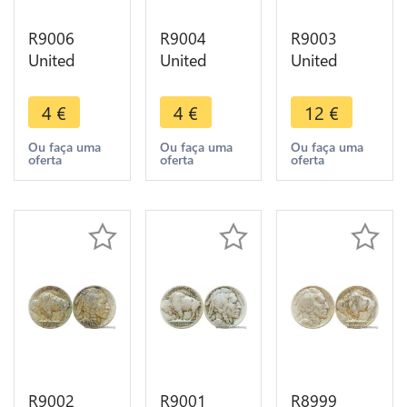
R9006
R9004
R9003
United
United
United
States USA
States USA
States USA
5 Cents
5 Cents
5 Cents
4
€
4
€
12
€
Buffalo
Buffalo
Buffalo
1937 ->
1937 ->
1926 D ->
Ou faça uma
Ou faça uma
Ou faça uma
oferta
oferta
oferta
Make offer
Make offer
Make offer
R9002
R9001
R8999