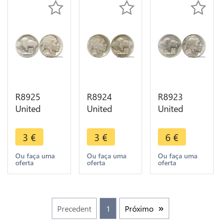
R8925
R8924
R8923
United
United
United
States USA
States USA
States USA
5 Cents
5 Cents
5 Cents
3
€
3
€
6
€
Buffalo
Buffalo
Buffalo
1913 1938
1913 1938
1928 ->
Ou faça uma
Ou faça uma
Ou faça uma
oferta
oferta
oferta
-> Make
-> Make
Make offer
offer
offer
Precedent
1
Próximo