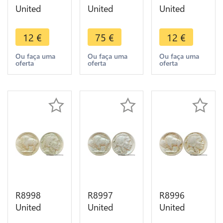
United
United
United
States USA
States USA
States USA
5 Cents
5 Cents
5 Cents
12
€
75
€
12
€
Buffalo
Buffalo
Buffalo
1926 D
1918 D
1915 ->
Ou faça uma
Ou faça uma
Ou faça uma
oferta
oferta
oferta
Denver ->
Denver ->
Make offer
Make offer
Make offer
R8998
R8997
R8996
United
United
United
States USA
States USA
States USA