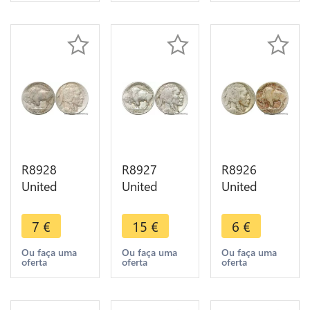
Make offer
R8928
R8927
R8926
United
United
United
States USA
States USA
States USA
5 Cents
5 Cents
5 Cents
7
€
15
€
6
€
Buffalo
Buffalo
Buffalo S
1916 ->
1927 ->
San
Ou faça uma
Ou faça uma
Ou faça uma
oferta
oferta
oferta
Make offer
Make offer
Francisco -
> Make
offer