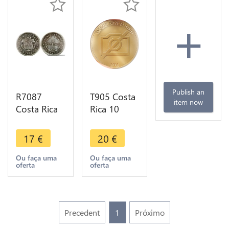
+
Publish an
R7087
T905 Costa
item now
Costa Rica
Rica 10
5 Centimos
Centavos
1905 Silver
1918 ->
17
€
20
€
AU UNC ->
Make offer
Make offer
Ou faça uma
Ou faça uma
oferta
oferta
Precedent
1
Próximo