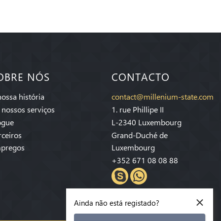
OBRE NÓS
CONTACTO
nossa história
contact@millenium-state.com
 nossos serviços
1. rue Phillipe II
ogue
L-2340 Luxembourg
rceiros
Grand-Duché de
pregos
Luxembourg
+352 671 08 08 88
×
Ainda não está registado?