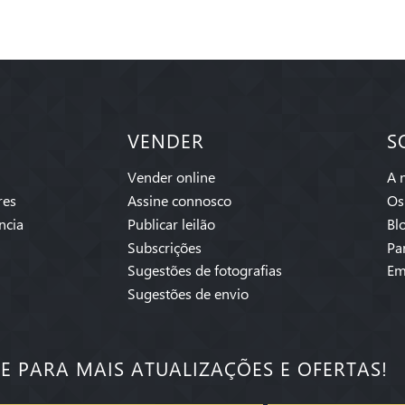
VENDER
S
Vender online
A 
res
Assine connosco
Os
ncia
Publicar leilão
Bl
Subscrições
Pa
Sugestões de fotografias
Em
Sugestões de envio
SE PARA MAIS ATUALIZAÇÕES E OFERTAS!