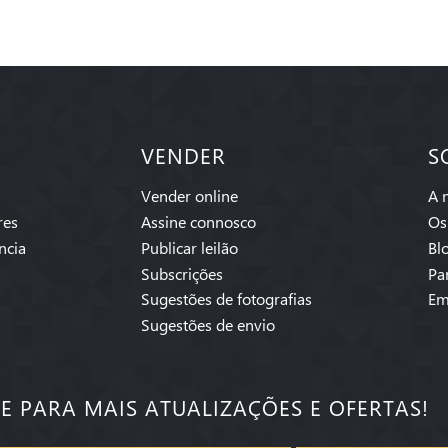
VENDER
S
Vender online
A 
res
Assine connosco
Os
ncia
Publicar leilão
Bl
Subscrições
Pa
Sugestões de fotografias
Em
Sugestões de envio
SE PARA MAIS ATUALIZAÇÕES E OFERTAS!