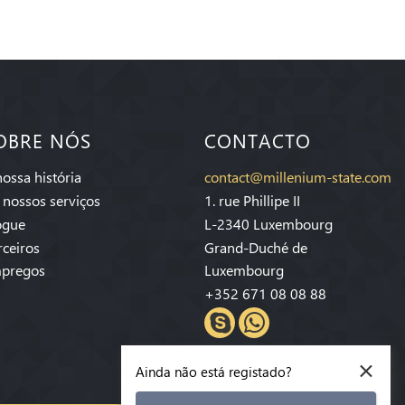
OBRE NÓS
CONTACTO
nossa história
contact@millenium-state.com
 nossos serviços
1. rue Phillipe II
ogue
L-2340 Luxembourg
rceiros
Grand-Duché de
pregos
Luxembourg
+352 671 08 08 88
×
Ainda não está registado?