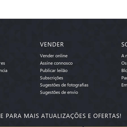
VENDER
S
Vender online
A 
res
Assine connosco
Os
ncia
Publicar leilão
Bl
Subscrições
Pa
Sugestões de fotografias
Em
Sugestões de envio
SE PARA MAIS ATUALIZAÇÕES E OFERTAS!