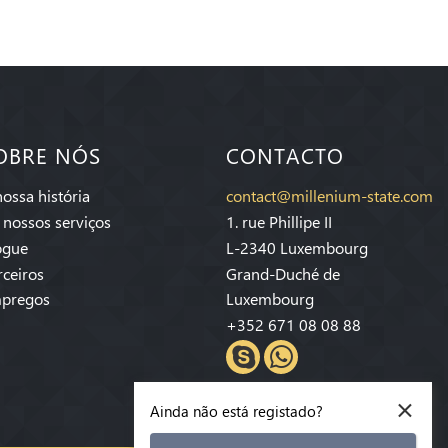
OBRE NÓS
CONTACTO
nossa história
contact@millenium-state.com
 nossos serviços
1. rue Phillipe II
ogue
L-2340 Luxembourg
rceiros
Grand-Duché de
pregos
Luxembourg
+352 671 08 08 88
×
Ainda não está registado?