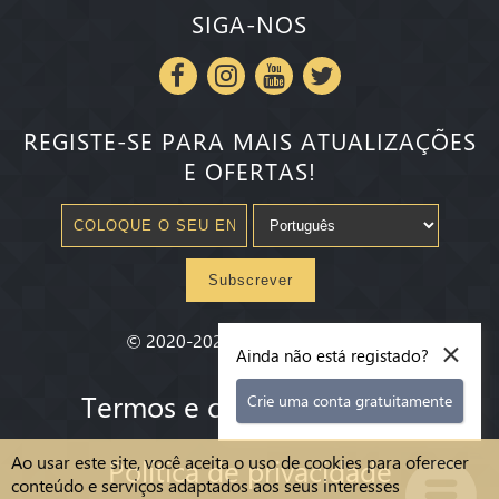
SIGA-NOS
REGISTE-SE PARA MAIS ATUALIZAÇÕES
E OFERTAS!
Subscrever
×
©
2020-2026
Millenium State
®
Ainda não está registado?
Termos e condições gerias
Crie uma conta gratuitamente
Ao usar este site, você aceita o uso de cookies para oferecer
Política de privacidade
conteúdo e serviços adaptados aos seus interesses