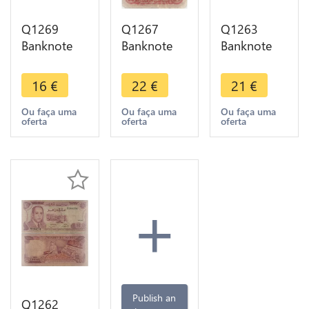
Q1269
Q1267
Q1263
Banknote
Banknote
Banknote
Morocco 50
Morocco 50
Morocco 10
Dirhams
Centimes
Dirhams
16
€
22
€
21
€
King
1944 ->
King
Mohammed
Make offer
Hassan II
Ou faça uma
Ou faça uma
Ou faça uma
oferta
oferta
oferta
VI 2002 -
1987 1407
1423 UNC
AU+ -> M
offer
+
Publish an
Q1262