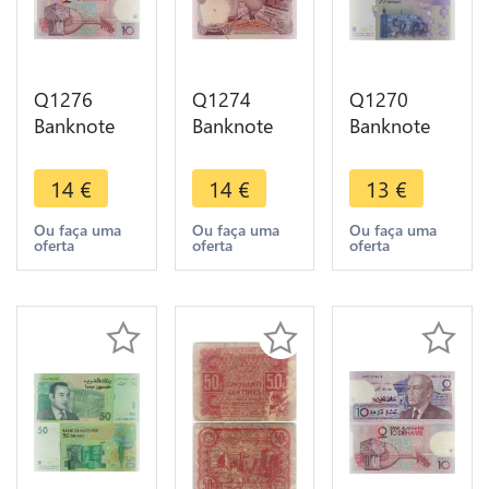
Q1276
Q1274
Q1270
Banknote
Banknote
Banknote
Morocco 10
Morocco 10
Morocco 20
Dirhams
Dirhams
Dirhams
14
€
14
€
13
€
King
King
King
Hassann II
Hassan II
Mohammed
Ou faça uma
Ou faça uma
Ou faça uma
oferta
oferta
oferta
1987 -
1970 -1390
VI 2005
1407 AH
AH ->
UNC -> M
UNC
Make offer
offer