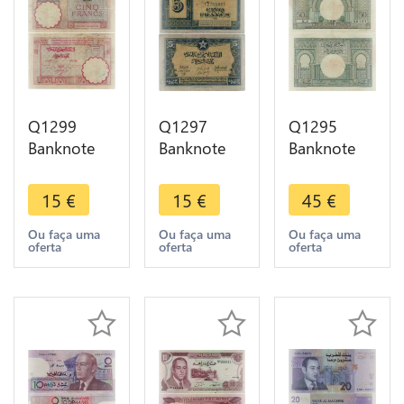
Q1299
Q1297
Q1295
Banknote
Banknote
Banknote
Morocco 5
Morocco 5
Morocco 50
Francs 1941
Francs 1943
Francs 1949
15
€
15
€
45
€
-> Make
-> Make
-> Make
offer
offer
offer
Ou faça uma
Ou faça uma
Ou faça uma
oferta
oferta
oferta