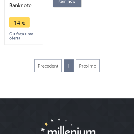
item now
Banknote
Morocco 10
Dirhams
14
€
1970 -
1390 AH ->
Ou faça uma
oferta
Make offer
Precedent
1
Próximo