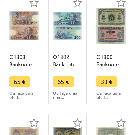
Q1303
Q1302
Q1300
Banknote
Banknote
Banknote
Morocco
Morocco
Morocco 10
100
200
Francs
65
€
65
€
33
€
Dirhams
Dirhams
Guessous
King
King
Bapst 1943
Ou faça uma
Ou faça uma
Ou faça uma
oferta
oferta
oferta
Hassan II
Hassan II
-> Make
1987 -
1987 -
offer
1407 UNC -
1407 UNC -
>Offer
>Offer