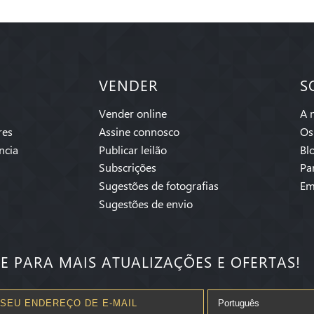
VENDER
S
Vender online
A 
res
Assine connosco
Os
ncia
Publicar leilão
Bl
Subscrições
Pa
Sugestões de fotografias
Em
Sugestões de envio
SE PARA MAIS ATUALIZAÇÕES E OFERTAS!