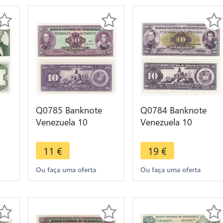
Q0785 Banknote
Q0784 Banknote
Venezuela 10
Venezuela 10
Bolivares Libertador
Bolivares Libertador
90
& Mariscal Sjre 1992
& Mariscal Sjre 1988
11
€
19
€
>Offer
>Offer
Ou faça uma oferta
Ou faça uma oferta