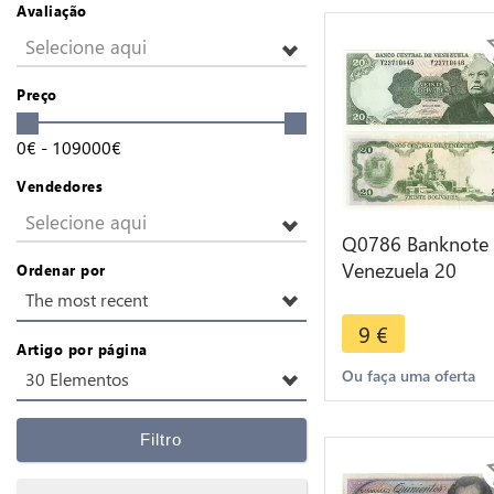
Avaliação
Selecione aqui
Preço
0
€
-
109000
€
Vendedores
Selecione aqui
Q0786 Banknote
Venezuela 20
Ordenar por
Bolivares Jose
The most recent
Antonio Paez 19
9
€
UNC >Offer
Artigo por página
Ou faça uma oferta
30 Elementos
Filtro