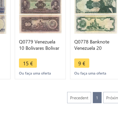
Q0779 Venezuela
Q0778 Banknote
10 Bolivares Bolivar
Venezuela 20
Libertador Mariscal
Bolivares José
Sjre 1986 -> M offer
Antonio Paez 1992
15
€
9
€
AU -> M offer
Ou faça uma oferta
Ou faça uma oferta
Precedent
1
Próxi