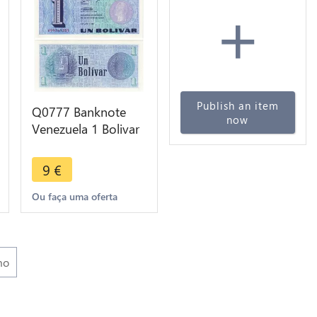
+
Publish an item
Q0777 Banknote
now
Venezuela 1 Bolivar
1989 UNC -> Make
offer
9
€
Ou faça uma oferta
mo