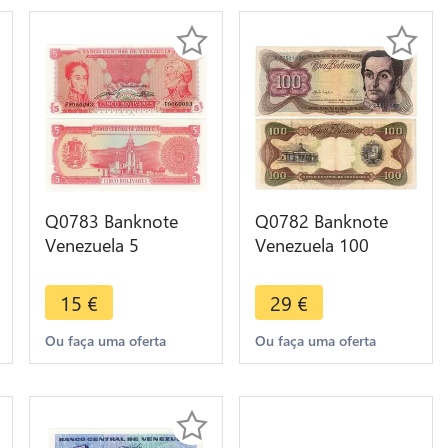
Q0783 Banknote
Q0782 Banknote
Venezuela 5
Venezuela 100
Bolivares Libertador
Bolivares Simon
& Mariscal Sjre 1989
Bolivar 1987 A->
15
€
29
€
>Offer
Make offer
Ou faça uma oferta
Ou faça uma oferta