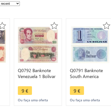
Q0792 Banknote
Q0791 Banknote
Venezuela 1 Bolivar
South America
Simon Bolivar 1989
Venezuela 1000
ke
-> Make offer
Bolivares Simon
9
€
9
€
Bolivar 1995 UNC
Ou faça uma oferta
Ou faça uma oferta