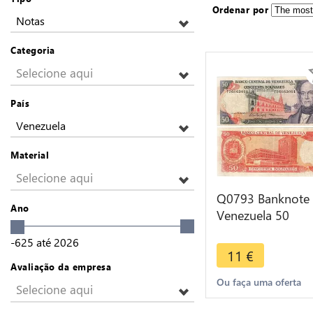
Ordenar por
Notas
Categoria
Selecione aqui
País
Venezuela
Material
Selecione aqui
Q0793 Banknote
Ano
Venezuela 50
Bolivares Andres
-625
até
2026
Bello 1995 -> Ma
11
€
offer
Avaliação da empresa
Ou faça uma oferta
Selecione aqui