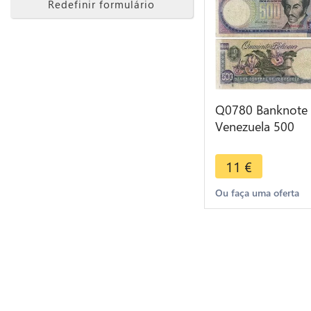
Redefinir formulário
Q0780 Banknote
Venezuela 500
Bolvares Simon
Bolivar 1998 ->
11
€
Make offer
Ou faça uma oferta