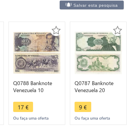
Salvar esta pesquisa
Q0788 Banknote
Q0787 Banknote
Venezuela 10
Venezuela 20
Bolivares Arturo
Bolivares Jose
Michelena 1980 -
Antonio Paez 1989
17
€
9
€
>Make offer
UNC >Offer
Ou faça uma oferta
Ou faça uma oferta