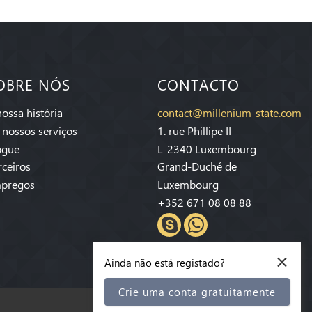
OBRE NÓS
CONTACTO
nossa história
contact@millenium-state.com
 nossos serviços
1. rue Phillipe II
ogue
L-2340 Luxembourg
rceiros
Grand-Duché de
pregos
Luxembourg
+352 671 08 08 88
×
Ainda não está registado?
Crie uma conta gratuitamente
Subscrever