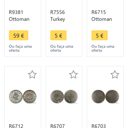
R9381
R7556
R6715
Ottoman
Turkey
Ottoman
Empire 2
Ottoman
Empire
Kurush
Empire 1
Turkey 1
59
€
5
€
5
€
Mahmud II
Kurush
Kurush
AH 1223
Abdul
Abdul
Ou faça uma
Ou faça uma
Ou faça uma
oferta
oferta
oferta
/28 1835
Hamid II
Hamid II
Constantinople
1883 1908
AH 1293
Silver
Silver ->
/17 1892
Offer
Silver
R6712
R6707
R6703