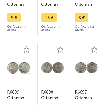
Ottoman
Ottoman
Ottoman
Empire
Empire
Empire
Turkey 1
Turkey 1
Turkey 1
5
€
15
€
5
€
Kurush
Kurush
Kurush
Abdul
Abdülmecid
Abdul
Ou faça uma
Ou faça uma
Ou faça uma
oferta
oferta
oferta
Hamid II
I AH 1255
Hamid II
AH 1293
/19 1854
AH 1293
/32 1906
Silver
/11 1886
Silver
>Offer
Silver
R6699
R6698
R6697
Ottoman
Ottoman
Ottoman
Empire
Empire
Empire