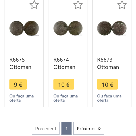
Silver
Silver
Silver
R6675
R6674
R6673
Ottoman
Ottoman
Ottoman
Empire 20
Empire 20
Empire 20
Para Abdul
Para Abdul
Para Abdul
9
€
10
€
10
€
Mejid AH
Mejid AH
Mejid AH
1256 1840
1258 1842
1258 1842
Ou faça uma
Ou faça uma
Ou faça uma
oferta
oferta
oferta
Constantinople
Constantinople
Constantinople
Silver
Silver
Silver
Precedent
1
Próximo