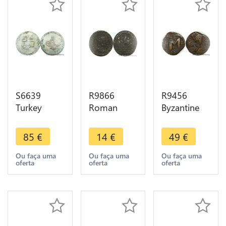
S6639
R9866
R9456
Turkey
Roman
Byzantine
Piastre
Empire
Follis Justin
Mustafa III
Antoninien
I AD 518
85
€
14
€
49
€
1171 /86
Diocletien
527
Istanbul
284
Constantinople
Ou faça uma
Ou faça uma
Ou faça uma
oferta
oferta
oferta
Silver
Antioche
-> Make
Letter S ->
offer
Make Offer