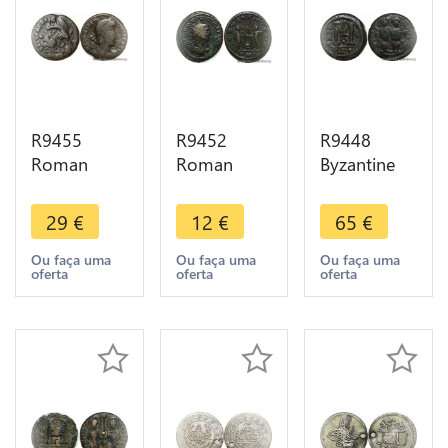
R9455
R9452
R9448
Roman
Roman
Byzantine
Nummus
Empire
Follis Justin
Constance
Antoninien
II Sophie
29
€
12
€
65
€
II 350 351
Probus 280
RY6 570
Constantinople
Antioche
571
Ou faça uma
Ou faça uma
Ou faça uma
oferta
oferta
oferta
-> Make
XXI Globe -
Nicomedia
offer
> Make
-> Make
offer
offer