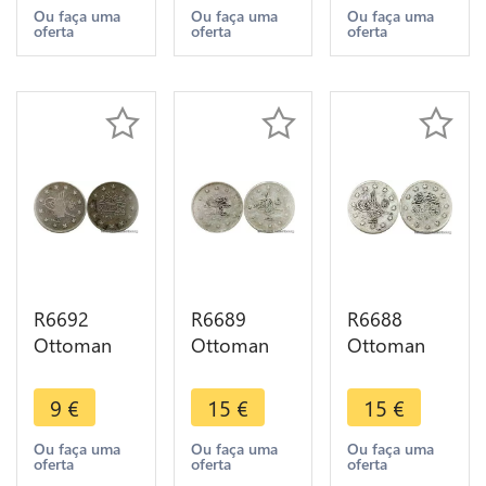
Muhammad
Muhammad
Muhammad
Ou faça uma
Ou faça uma
Ou faça uma
oferta
oferta
oferta
V Reshat
V El Ghazi
V Reshat
AH 1327 /4
AH 1327 /8
AH 1327 /7
1912 -> M
1916 --
1915 -> M
offer
>Offer
offer
R6692
R6689
R6688
Ottoman
Ottoman
Ottoman
Empire
Empire
Empire
Turkey 2
Turkey 2
Turkey 2
9
€
15
€
15
€
Kurush
Kurush
Kurush
Abdul
Abdul
Abdul
Ou faça uma
Ou faça uma
Ou faça uma
oferta
oferta
oferta
Hamid II
Hamid II
Hamid II