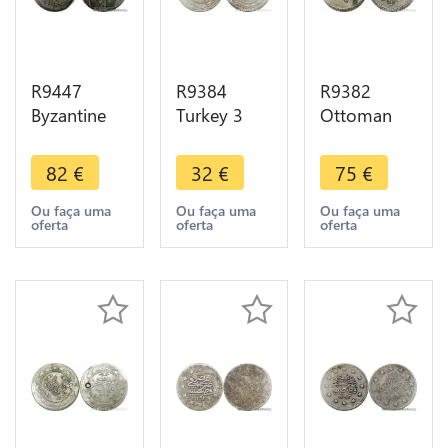
R9447
R9384
R9382
Byzantine
Turkey 3
Ottoman
Follis Justin
Kurush
Empire 10
II Sophie
Mahmud II
Para
82
€
32
€
75
€
573 574
AH
Muṣṭafa III
Theupolis
1223/31
AH
Ou faça uma
Ou faça uma
Ou faça uma
oferta
oferta
oferta
Antioch ->
1838
1171/80
Make offer
Constantinople
1758 Silver
Silver -> M
-> Make
offer
offer