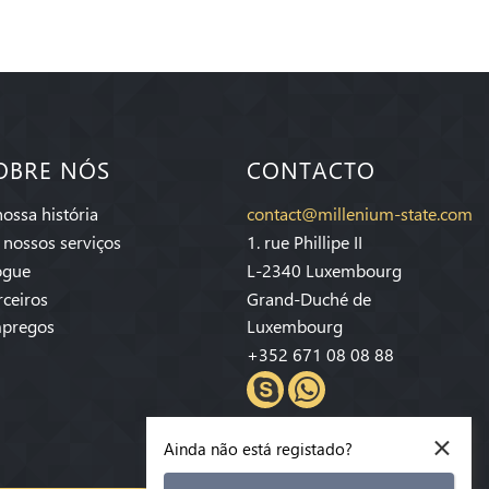
OBRE NÓS
CONTACTO
nossa história
contact@millenium-state.com
 nossos serviços
1. rue Phillipe II
ogue
L-2340 Luxembourg
rceiros
Grand-Duché de
pregos
Luxembourg
+352 671 08 08 88
×
Ainda não está registado?