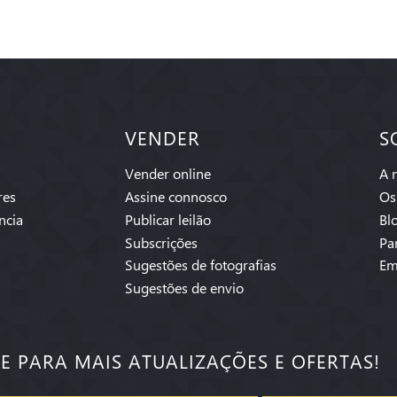
VENDER
S
Vender online
A 
res
Assine connosco
Os
ncia
Publicar leilão
Bl
Subscrições
Pa
Sugestões de fotografias
Em
Sugestões de envio
SE PARA MAIS ATUALIZAÇÕES E OFERTAS!