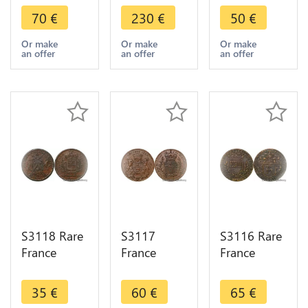
M. De
Guillaume
Etienne
70
€
230
€
50
€
Badier
Raviot
Baudinet
Ecuyer
Ecuyer
Maire
Or make
Or make
Or make
an offer
an offer
an offer
Maire
Vicomte
Vicomte
Vicompte
Mayeur
Maïeur
Maïeur
Dijon 1772
Dijon 1725
Dijon 1686
FDC !
S3118 Rare
S3117
S3116 Rare
France
France
France
Jeton Token
Jeton Token
Jeton Token
Etienne
Nicolas
Jacques de
35
€
60
€
65
€
Baudinet
Claude
Frasans