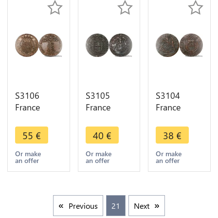
->M offer
->M offer
S3106
S3105
S3104
France
France
France
Jeton Etats
Jeton Token
Jeton Julien
Bourgogne
Nicolas
Clopin
55
€
40
€
38
€
Haeret
Labotte
Conseiller
Haud
Vicomte
parlement
Or make
Or make
Or make
an offer
an offer
an offer
Ingrata
Maïeur
Maire
Prince de
Dijon 1713
Vicomte
Bourbon-
Gueules
Maïeur
Condé
d'or
Dijon 1705
Previous
21
Next
1731