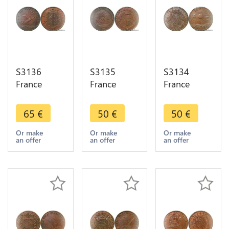
S3136
S3135
S3134
France
France
France
Jeton Token
Jeton Token
Jeton Token
Etats
Etats
Etats
65
€
50
€
50
€
Bourgogne
Bourgogne
Bourgogne
Louis XV Sic
Louis XIV
Louis XIV
Or make
Or make
Or make
an offer
an offer
an offer
Me Fata
Iam
Orbi Lux
Vocant
Quantus In
Altera 1715
1737
Ortu 1713 -
- Faire Offre
>M offer