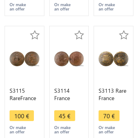
Maire
Rousselot
Maire
Or make
Or make
Or make
an offer
an offer
an offer
Vicomte
1766 Maire
Vicomte
Maïeur
Vicomte
Maïeur
Dijon 1727
Maïeur
Dijon 1638
Dijon SUP
S3115
S3114
S3113 Rare
RareFrance
France
France
Jeton Token
Jeton Token
Jeton Token
Benoît
Claude
Bégnine
100
€
45
€
70
€
Palmadès
Marlot
Euvrard
Baudinot
Doyen
Maire
Or make
Or make
Or make
an offer
an offer
an offer
Dijon 1680
Maire
Vicomte