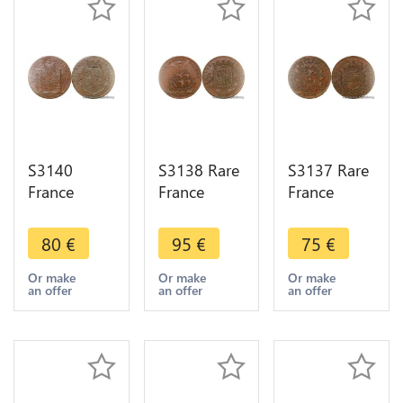
S3140
S3138 Rare
S3137 Rare
France
France
France
Jeton Etats
Jeton Token
Jeton Token
Bourgogne
Etats
Jacques
80
€
95
€
75
€
Louis XIV
Bourgogne
Soirot
Prince de
Certa
Vicomte
Or make
Or make
Or make
an offer
an offer
an offer
Condé Fulta
Ducunt
Maïeur
Virescit
Sidera 1707
Dijon 1654
1704 SUP
TTB++ ->M
- Faire Offre
offer