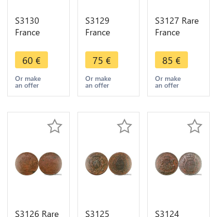
S3130
S3129
S3127 Rare
France
France
France
Jeton Token
Jeton Token
Jeton Token
Etats
Etats
Jean
60
€
75
€
85
€
Bourgogne
Bourgogne
Tisserand
Louis XV
Louis XV
Vicomte
Or make
Or make
Or make
an offer
an offer
an offer
Nobis Dvx
Comitia
Maïeur
Idem
Burgondia
Dijon 1624
Soliqve
1749 SPL -
- Faire Offre
1722
>M offer
Superbe
S3126 Rare
S3125
S3124