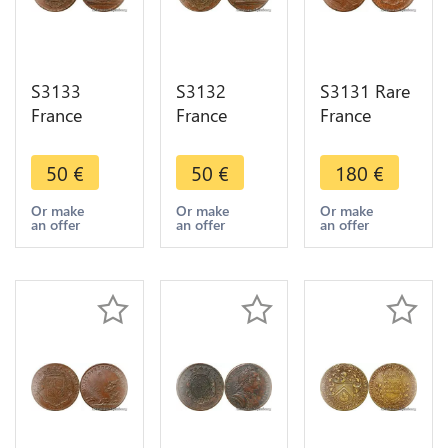
S3133
S3132
S3131 Rare
France
France
France
Jeton Token
Jeton Token
Jeton Token
Etats
Etats
Etats
50
€
50
€
180
€
Bourgogne
Bourgogne
Bourgogne
Louis XV
Louis XV
Louis XV
Or make
Or make
Or make
an offer
an offer
an offer
Vos Me
Regit Me Et
Comitia
Ductore
Dirigit
Burgondiae
Beabit
Orbem 172
1743 FDC
1719->M
offer