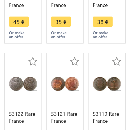
France
France
France
Jeton Token
Jeton Token
Jeton Token
Etienne
Jean Pierre
Nicolas
45
€
35
€
38
€
Baudinet
Burteur
Claude
Maire
Maire
Rousselot
Or make
Or make
Or make
an offer
an offer
an offer
Vicomte
Vicomte
Conseiller
Maïeur
Maïeur
Maire
Dijon 1722
Dijon 1739-
Vicomte
>M offer
Dijon 1763
S3122 Rare
S3121 Rare
S3119 Rare
France
France
France
Jeton Token
Jeton Token
Jeton Token