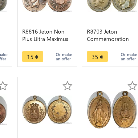
R8816 Jeton Non
R8703 Jeton
Plus Ultra Maximus
Commémoration
on
Lille circa 1840 ->
Napoléon I et III
Make Offer
Empire Francais
make
Or make
Or make
15
€
35
€
ffer
an offer
an offer
I
1852 1870