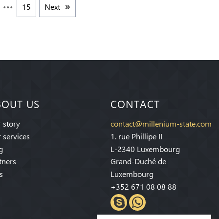
15
Next
BOUT US
CONTACT
 story
contact@millenium-state.com
 services
1. rue Phillipe II
g
L-2340 Luxembourg
tners
Grand-Duché de
s
Luxembourg
+352 671 08 08 88