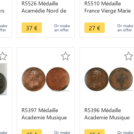
R5526 Médaille
R5510 Médaille
rs
Acamédie Nord de
France Vierge Marie
 St
France Fleur de Lis
Souvenir de Mission
SUP -> Make offer
deux Coeurs SUP ->
make
Or make
Or make
37
€
27
€
ffer
an offer
an offer
Offer
R5397 Médaille
R5396 Médaille
n
Academie Musique
Academie Musique
Jeux Floraux
Jeux Floraux
n
Clémence Isaure
Clémence Isaure
make
Or make
Or make