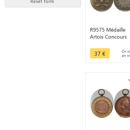
Reset form
R9575 Médaille
Artois Concours
National Napolé
III 1868 Arras
Or 
37
€
an o
Contremarque CR