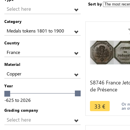
Sort by
Select here
Category
Medals tokens 1801 to 1900
Country
France
Material
Copper
S8746 France Jet
Year
de Présence
Octogonal Sociét
-625
to
2026
Agriculture Giron
Or 
33
€
an o
delongueil
Grading company
Select here