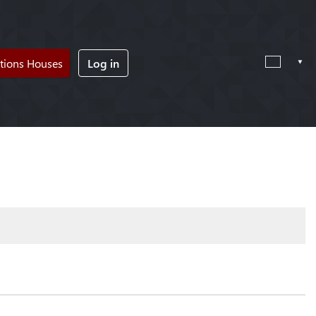
tions Houses
Log in
!