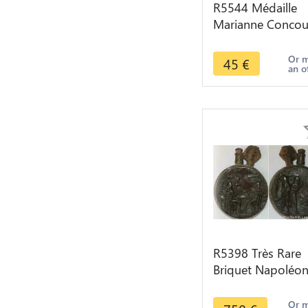
R5544 Médaille
Marianne Concou
Musical Faubourg
Waast Soissons
Or 
45
€
an o
1895
R5398 Très Rare
Briquet Napoléo
Bopanarte
Napoléonien d'u
Or 