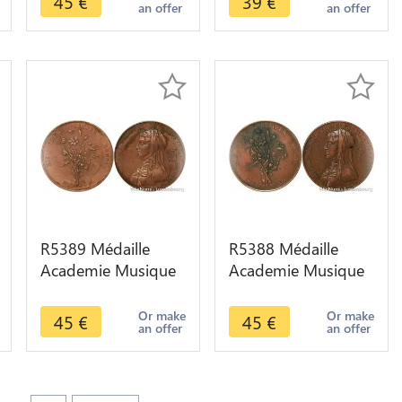
45
€
39
€
an offer
an offer
1882 -> Make offer
1819 -> Make offer
R5389 Médaille
R5388 Médaille
Academie Musique
Academie Musique
Jeux Floraux
Jeux Floraux
Clémence Isaure
Clémence Isaure
Or make
Or make
45
€
45
€
an offer
an offer
1819 -> Make offer
1882 -> Make offer