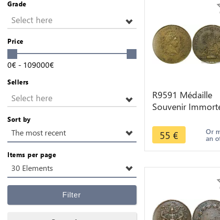
Grade
Select here
Price
0
€
-
109000
€
Sellers
R9591 Médaille
Select here
Souvenir Immort
Napoléon Ier 18
Sort by
Iena Eylau Mare
Or 
The most recent
55
€
an o
Wagram SUP
Items per page
30 Elements
Filter