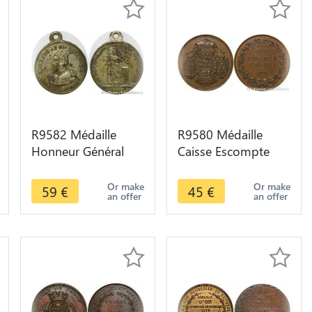
R9582 Médaille
R9580 Médaille
Honneur Général
Caisse Escompte
Cavaignac
Orléans sous
Gouverneur Algérie
Napoléon III 1856
Or make
Or make
59
€
45
€
an offer
an offer
1848 -> Make Offer
SUP ->Make offer