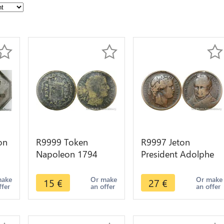
on
R9999 Token
R9997 Jeton
Napoleon 1794
President Adolphe
é
1815 Pace Perp Avg
Thiers Republique
de
Liberivs Roman
Française Cérès
make
Or make
Or make
15
€
27
€
ffer
an offer
an offer
Emperor
1871 1873 >Offer