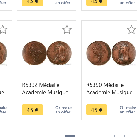
45
€
45
€
ffer
an offer
an offer
5
1882 -> Make offer
1819 -> Make offer
R5392 Médaille
R5390 Médaille
ue
Academie Musique
Academie Musique
Jeux Floraux
Jeux Floraux
Clémence Isaure
Clémence Isaure
make
Or make
Or make
45
€
45
€
ffer
an offer
an offer
er
1882 -> Make offer
1882 -> Make offer