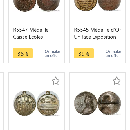
R5547 Médaille
R5545 Médaille d'Or
Caisse Ecoles
Uniface Exposition
Thomas Renée 32
Universelle 1878
Rue Folie Méricourt
Rodolphe et Fils
Or make
Or make
35
€
39
€
an offer
an offer
1891 Paris SUP
Paris