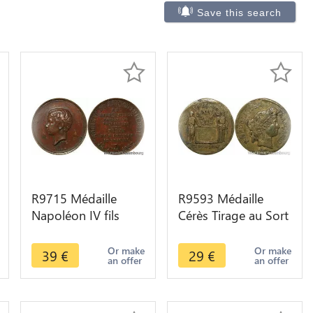
Save this search
R9715 Médaille
R9593 Médaille
Napoléon IV fils
Cérès Tirage au Sort
Napoléon III Société
Classe 1894 ->
Prince Impérial 1862
Make Offer
Or make
Or make
39
€
29
€
an offer
an offer
>Offer