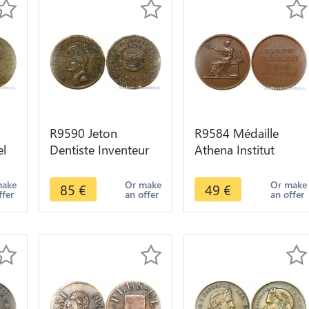
R9590 Jeton
R9584 Médaille
el
Dentiste Inventeur
Athena Institut
40
Eau Calmante Mal
Historique Jeton de
ngo
de Dents Paris
Présence SUP c.
make
Or make
Or make
85
€
49
€
ffer
an offer
an offer
c.1880
1880 >Offer