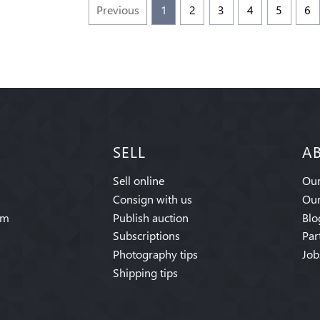
Previous
1
2
3
4
5
6
SELL
A
Sell online
Our
Consign with us
Our
am
Publish auction
Blo
Subscriptions
Par
Photography tips
Job
Shipping tips