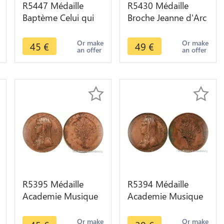
R5447 Médaille
R5430 Médaille
Baptème Celui qui
Broche Jeanne d'Arc
mange ma chair et
La Pucelle Orléans
boit mon sang SUP
1412 1431 SUP ->
Or make
Or make
45
€
49
€
an offer
an offer
-> M offer
Offer
R5395 Médaille
R5394 Médaille
Academie Musique
Academie Musique
Jeux Floraux
Jeux Floraux
Clémence Isaure
Clémence Isaure
Or make
Or make