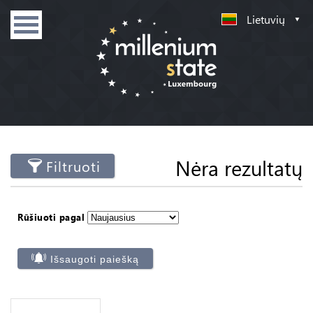
Lietuvių
Nėra rezultatų
Filtruoti
Rūšiuoti pagal
Išsaugoti paiešką