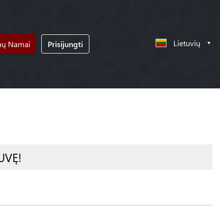
Lietuvių
nų Namai
Prisijungti
UVĘ!