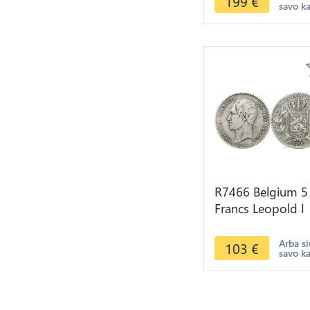
199
€
savo k
Make offer
R7466 Belgium 5
Francs Leopold I
1850 Dot up dat
Argent Silver ->
Arba si
103
€
savo k
Make offer