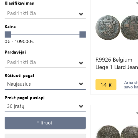
Klasifikavimas
Pasirinkti čia
Kaina
0
€
-
109000
€
Pardavėjai
R9926 Belgium
Pasirinkti čia
Liege 1 Liard Jean
Theodore of Bava
Rūšiuoti pagal
1745 -> Make Of
Arba si
14
€
Naujausius
savo k
Prekė pagal puslapį
30 Įrašų
Filtruoti