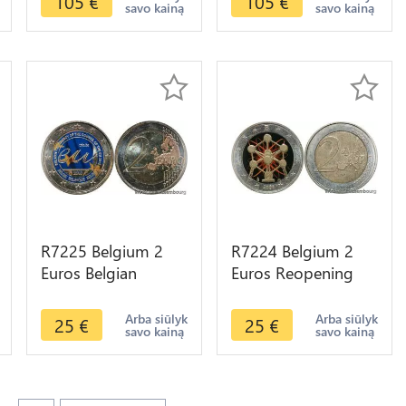
105
€
105
€
savo kainą
savo kainą
R7225 Belgium 2
R7224 Belgium 2
Euros Belgian
Euros Reopening
Presidence de l'EU
Brussels Atomium
2010 Colorful UNC -
2006 Colorful UNC -
Arba siūlyk
Arba siūlyk
25
€
25
€
savo kainą
savo kainą
> Make offer
> Make offer