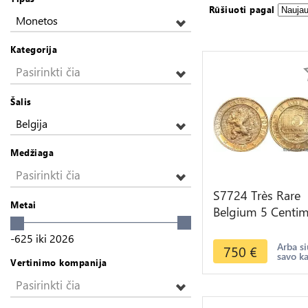
Rūšiuoti pagal
Monetos
Kategorija
Pasirinkti čia
Šalis
Belgija
Medžiaga
Pasirinkti čia
S7724 Très Rare
Metai
Belgium 5 Centi
Léopold II 1898
-625
iki
2026
PCGS MS67 ->M
Arba si
750
€
savo k
offer
Vertinimo kompanija
Pasirinkti čia