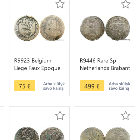
R9923 Belgium
R9446 Rare Sp
Liege Faux Epoque
Netherlands Brabant
Double Escarlin
Patagon Philip IV
John Theodore
1622 Main
Arba siūlyk
Arba siūlyk
75
€
499
€
savo kainą
savo kainą
Bavaria 1753
Antwerpen Silver