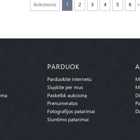
Ankstesnis
1
2
3
4
5
6
PARDUOK
A
Parduokite internetu
Mū
Siųskite per mus
M
ama
Paskelbk aukcioną
Di
Prenumeratos
Pa
Fotografijos patarimai
Da
Siuntimo patarimai