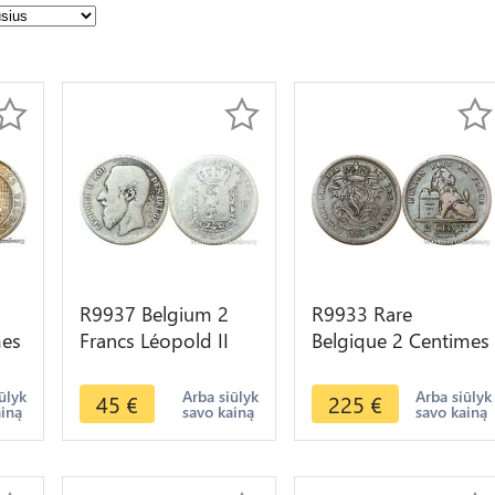
R9937 Belgium 2
R9933 Rare
mes
Francs Léopold II
Belgique 2 Centimes
type Wiener 1867
Léopold Ier 1834
ake
Silver -> Make Offer
Point Surfrappé 1
ūlyk
Arba siūlyk
Arba siūlyk
45
€
225
€
ainą
savo kainą
savo kainą
Cent Pays Bas