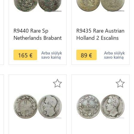
R9440 Rare Sp
R9435 Rare Austrian
Netherlands Brabant
Holland 2 Escalins
Escalin Philip IV
Maria Theresa 1751
1627 Main Antwerp
Brugges Lion Silver
Arba siūlyk
Arba siūlyk
165
€
89
€
savo kainą
savo kainą
Silver