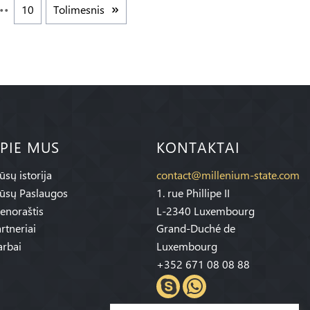
10
Tolimesnis
PIE MUS
KONTAKTAI
sų istorija
contact@millenium-state.com
ūsų Paslaugos
1. rue Phillipe II
enoraštis
L-2340 Luxembourg
rtneriai
Grand-Duché de
rbai
Luxembourg
+352 671 08 08 88