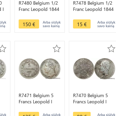
0
R7480 Belgium 1/2
R7478 Belgium 1/2
 I
Franc Leopold 1844
Franc Leopold 1844
Silver -> Make offer
Silver -> Make offer
ūlyk
Arba siūlyk
Arba siūlyk
150
€
15
€
ainą
savo kainą
savo kainą
R7471 Belgium 5
R7470 Belgium 5
Francs Leopold I
Francs Leopold I
d
1849 Raised Letters
1849 Argent Silver -
Argent Silver ->
> Make offer
ūlyk
Arba siūlyk
Arba siūlyk