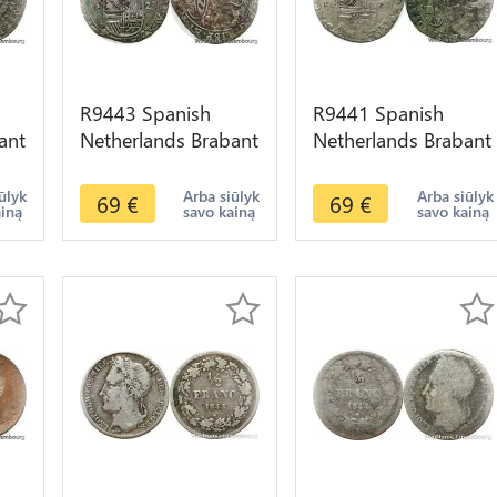
R9443 Spanish
R9441 Spanish
ant
Netherlands Brabant
Netherlands Brabant
p
Escalin Philip IV
Escalin Philip IV
1623 Lis Brussels
1623 Lis Brussels
ūlyk
Arba siūlyk
Arba siūlyk
69
€
69
€
ainą
savo kainą
savo kainą
Silver
Silver