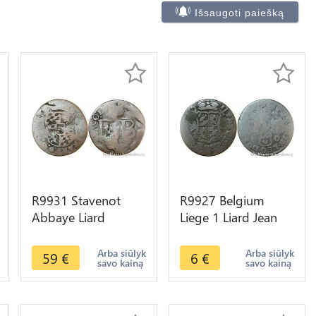
Išsaugoti paiešką
R9931 Stavenot
R9927 Belgium
Abbaye Liard
Liege 1 Liard Jean
Ferdinand de
Theodore of Bavaria
Bavière 1612 1650
1750 -> Make Offer
Arba siūlyk
Arba siūlyk
59
€
6
€
savo kainą
savo kainą
Louveigné