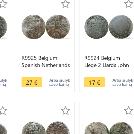
R9925 Belgium
R9924 Belgium
Spanish Netherlands
Liege 2 Liards John
ria
1 Liard Felipe IV
Theodore Bavaria
fer
1652 Tournai ->
1752 -> Make Offer
ūlyk
Arba siūlyk
Arba siūlyk
27
€
17
€
ainą
savo kainą
savo kainą
Make Offer