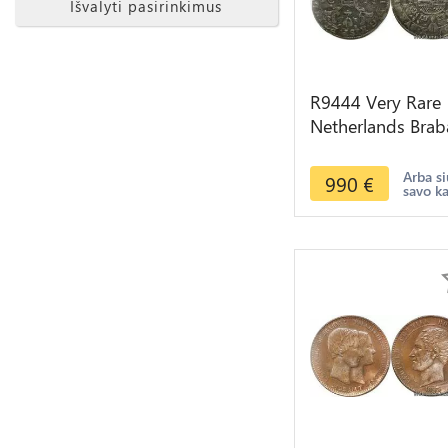
Išvalyti pasirinkimus
R9444 Very Rare
Netherlands Brab
1/4 Patagon Phili
IV 1654 Brussels
Arba si
990
€
savo k
Silver