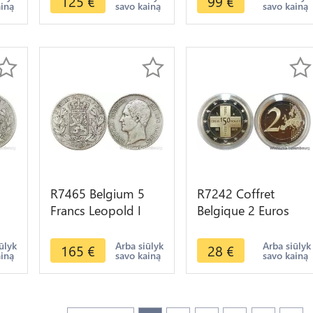
125
€
99
€
ainą
savo kainą
savo kainą
Make offer
R7465 Belgium 5
R7242 Coffret
Francs Leopold I
Belgique 2 Euros
e
1865 Argent Silver -
150 Years Belgian
> Make offer
Croix Rouge 2014
ūlyk
Arba siūlyk
Arba siūlyk
165
€
28
€
ainą
savo kainą
savo kainą
Proof BE