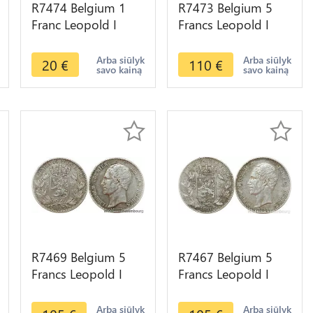
R7474 Belgium 1
R7473 Belgium 5
Franc Leopold I
Francs Leopold I
1834 Argent Silver -
1833 Incuse Argent
> Make offer
Silver -> Make offer
Arba siūlyk
Arba siūlyk
20
€
110
€
savo kainą
savo kainą
R7469 Belgium 5
R7467 Belgium 5
Francs Leopold I
Francs Leopold I
1853 Argent Silver -
1851 Argent Silver -
> Make offer
> Make offer
Arba siūlyk
Arba siūlyk