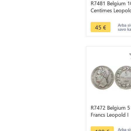
R7481 Belgium 1
Centimes Leopold
Marriage Duke
Dutchess Brabant
Arba si
45
€
savo k
1853 AU
R7472 Belgium 5
Francs Leopold I
1847 700K Minte
Argent Silver ->
Arba si