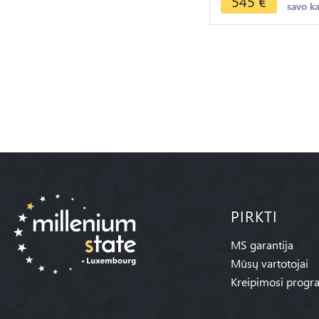
545
€
savo k
-> Offer
PIRKTI
MS garantija
Mūsų vartotojai
Kreipimosi progr