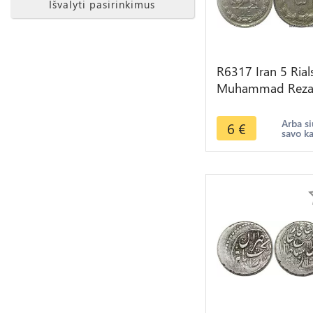
Išvalyti pasirinkimus
R6317 Iran 5 Rial
Muhammad Rez
Pahlavi AH 1345
1966 -> Make off
Arba si
6
€
savo k