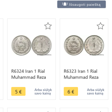
Išsaugoti paiešką
R6324 Iran 1 Rial
R6323 Iran 1 Rial
Muhammad Reza
Muhammad Reza
Pahlavi AH 1348
Pahlavi AH 1344
1969 -> Make offer
1965 -> Make offer
Arba siūlyk
Arba siūlyk
5
€
6
€
savo kainą
savo kainą