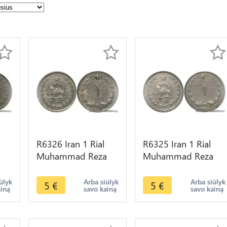
R6326 Iran 1 Rial
R6325 Iran 1 Rial
a
Muhammad Reza
Muhammad Reza
Pahlavi AH 1351
Pahlavi AH 1350
er
1972 -> Make offer
1971 -> Make offer
ūlyk
Arba siūlyk
Arba siūlyk
5
€
5
€
ainą
savo kainą
savo kainą