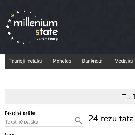
Taurieji metalai
Monetos
Banknotai
Medaliai
TU 
Tekstinė paiška
24 rezultata
Tipas