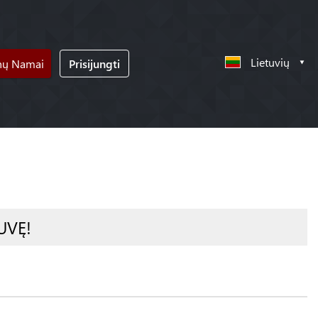
Lietuvių
nų Namai
Prisijungti
UVĘ!