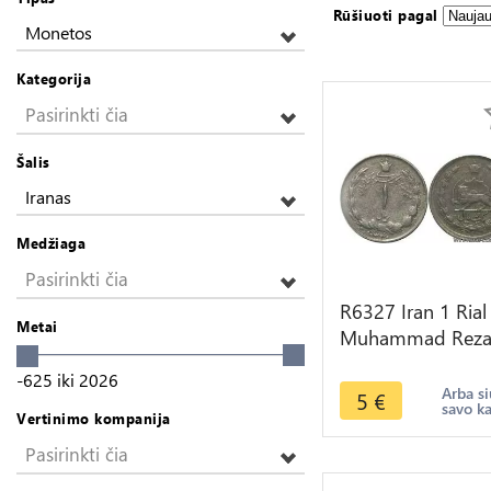
Rūšiuoti pagal
Monetos
Kategorija
Pasirinkti čia
Šalis
Iranas
Medžiaga
Pasirinkti čia
R6327 Iran 1 Rial
Metai
Muhammad Rez
Pahlavi AH 1340
-625
iki
2026
1961 -> Make off
Arba si
5
€
savo k
Vertinimo kompanija
Pasirinkti čia