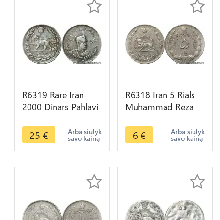
R6319 Rare Iran
R6318 Iran 5 Rials
2000 Dinars Pahlavi
Muhammad Reza
Reza Shah AH 1306
Pahlavi AH 1347
1927 Silver -> Make
1968 -> Make offer
Arba siūlyk
Arba siūlyk
25
€
6
€
savo kainą
savo kainą
offer