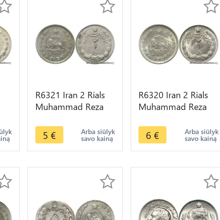
R6321 Iran 2 Rials
R6320 Iran 2 Rials
a
Muhammad Reza
Muhammad Reza
Pahlavi AH 1342
Pahlavi AH 1354
er
1963 -> Make offer
1975 AU -> Make
ūlyk
Arba siūlyk
Arba siūlyk
5
€
6
€
ainą
savo kainą
savo kainą
offer