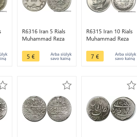
s
R6316 Iran 5 Rials
R6315 Iran 10 Rials
a
Muhammad Reza
Muhammad Reza
Pahlavi AH 1351
Pahlavi AH 2537
er
1972 -> Make offer
1978 UNC -> Make
ūlyk
Arba siūlyk
Arba siūlyk
5
€
7
€
ainą
savo kainą
savo kainą
offer