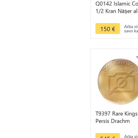
Q0142 Islamic Co
1/2 Kran Nāṣer al
Dīn Qājār Silver -
Make offer
Arba si
150
€
savo k
T9397 Rare Kings
Persis Drachm
Darios Darev I -1
BC Silver AU Qual
Arba si