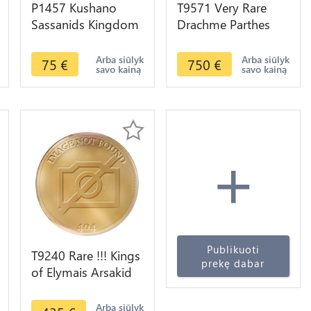
P1457 Kushano
T9571 Very Rare
Sassanids Kingdom
Drachme Parthes
Drachme Varhran IV
Phraates III 70-57
388 399 Silver -
70/69-58/7 BC
Arba siūlyk
Arba siūlyk
75
€
750
€
savo kainą
savo kainą
>Make offer
Mithridatkart
+
Publikuoti
T9240 Rare !!! Kings
prekę dabar
of Elymais Arsakid
Kings 1BC
Tetradrachm -
Arba siūlyk