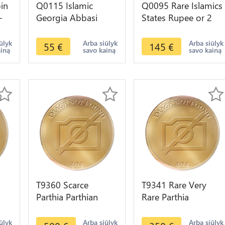
in
Q0115 Islamic
Q0095 Rare Islamics
-
Georgia Abbasi
States Rupee or 2
>
Safavid Husayn AH
Abbasi AH 1112
1131 1719 Tifli
1701 Silver -> Make
ūlyk
Arba siūlyk
Arba siūlyk
55
€
145
€
ainą
savo kainą
savo kainą
Tbilissi >M offer
offer
T9360 Scarce
T9341 Rare Very
Parthia Parthian
Rare Parthia
50
Phraates III 70/69-
Sinatrukes 93/2-
ity
58/7 BC Silver
70/69 BC
ūlyk
Arba siūlyk
Arba siūlyk