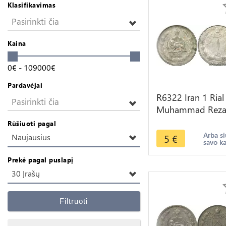
Klasifikavimas
Pasirinkti čia
Kaina
0
€
-
109000
€
Pardavėjai
R6322 Iran 1 Rial
Pasirinkti čia
Muhammad Rez
Pahlavi AH 1327
Rūšiuoti pagal
1948 -> Make off
Arba si
5
€
Naujausius
savo k
Prekė pagal puslapį
30 Įrašų
Filtruoti