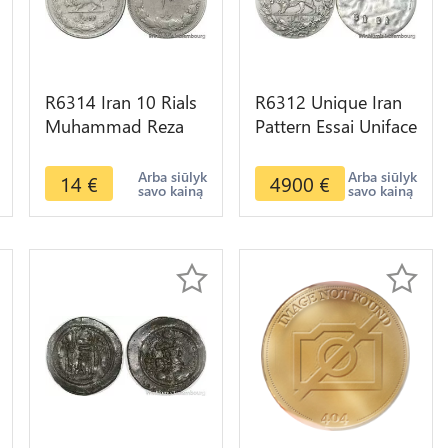
R6314 Iran 10 Rials
R6312 Unique Iran
Muhammad Reza
Pattern Essai Uniface
Pahlavi AH 1323
5 Krans Shah 1318
1944 Silver -> Make
1900 Paris Silver
Arba siūlyk
Arba siūlyk
14
€
4900
€
savo kainą
savo kainą
offer
UNC