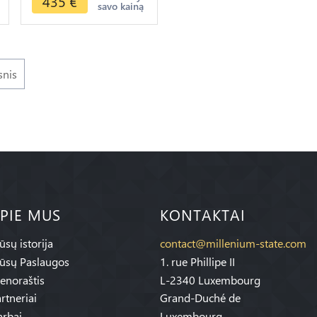
435
€
savo kainą
>Make offer
snis
PIE MUS
KONTAKTAI
sų istorija
contact@millenium-state.com
ūsų Paslaugos
1. rue Phillipe II
enoraštis
L-2340 Luxembourg
rtneriai
Grand-Duché de
rbai
Luxembourg