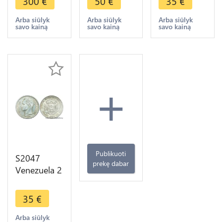
300
€
50
€
35
€
Ferdinand
Bolivar
1954 FDC
VII -> M
1954
BU Silver -
Arba siūlyk
Arba siūlyk
Arba siūlyk
savo kainą
savo kainą
savo kainą
Offer
Argent
>Make
Silver SPL
offer
FDC UNC -
> F offre
+
Publikuoti
S2047
prekę dabar
Venezuela 2
Bolivares
Gram 10
35
€
Bolivar
1936 Silver
Arba siūlyk