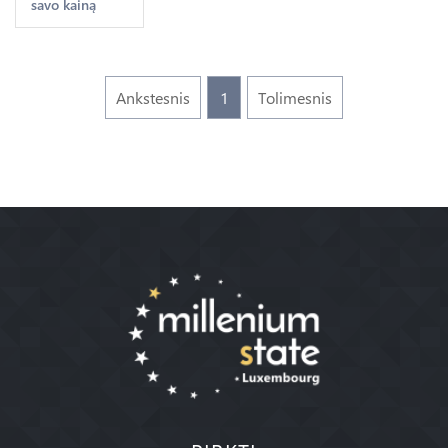
savo kainą
->Make
offer
Ankstesnis
1
Tolimesnis