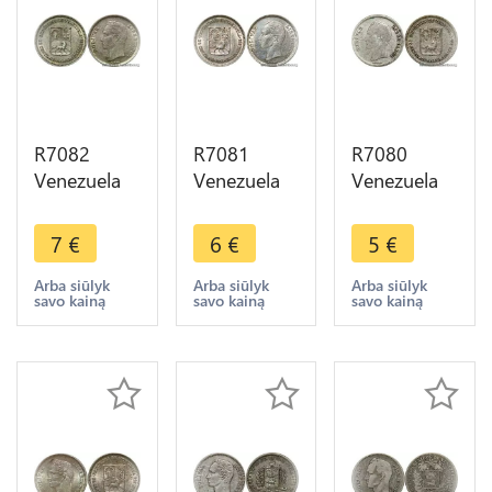
R7082
R7081
R7080
Venezuela
Venezuela
Venezuela
25
25
25
Centimos
Centimos
Centimos
7
€
6
€
5
€
1954 Silver
1954 Silver
1954 Silver
AU -> Make
AU -> Make
-> Make
Arba siūlyk
Arba siūlyk
Arba siūlyk
savo kainą
savo kainą
savo kainą
offer
offer
offer