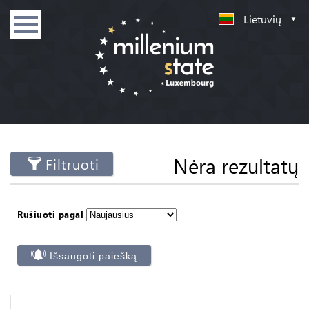
Lietuvių
Nėra rezultatų
Filtruoti
Rūšiuoti pagal
Išsaugoti paiešką