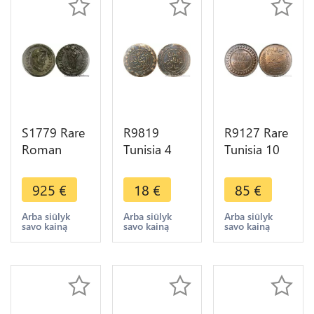
S1779 Rare
R9819
R9127 Rare
Roman
Tunisia 4
Tunisia 10
Argenteus
Kharub
Centimes
Constantius
Abdulaziz
Muhammad
925
€
18
€
85
€
Caesar
Muhammad
al-Hadi Bey
Diocletian
III AH 1281
1904 A
Arba siūlyk
Arba siūlyk
Arba siūlyk
savo kainą
savo kainą
savo kainą
Carthago
1865 ->
Paris PCGS
296 298
Make Offer
MS62 RB
Silver