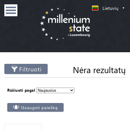
Lietuvių
Nėra rezultatų
Filtruoti
Rūšiuoti pagal
Išsaugoti paiešką