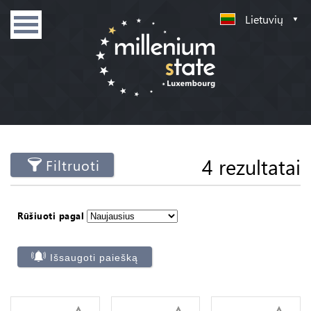
Lietuvių
4 rezultatai
Filtruoti
Rūšiuoti pagal
Išsaugoti paiešką