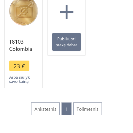
+
Publikuoti
T8103
prekę dabar
Colombia
50
Centavos
23
€
1932 M
Argent
Arba siūlyk
savo kainą
Silver -> M
Offer
Ankstesnis
1
Tolimesnis