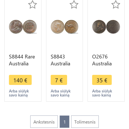
S8844 Rare
S8843
O2676
Australia
Australia
Australia
Penny
Penny
One Penny
George VI
George VI
George V
140
€
7
€
35
€
1936 AU
Kangourou
1911 -
UNC ! -
1943 -
>Make
Arba siūlyk
Arba siūlyk
Arba siūlyk
savo kainą
savo kainą
savo kainą
>Make
>Make
offer
offer
offer
Ankstesnis
1
Tolimesnis