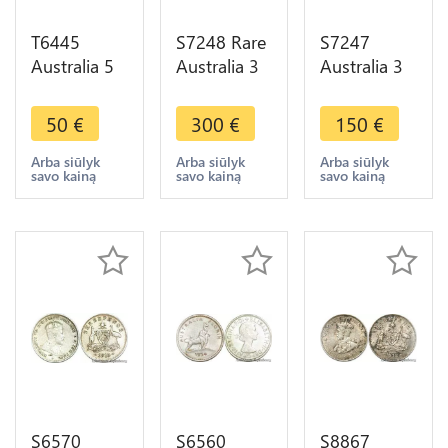
T6445
S7248 Rare
S7247
Australia 5
Australia 3
Australia 3
$ Dollars
Pence
Pence 1921
Elisabeth II
Edouard
M
50
€
300
€
150
€
Cobb & co
1910 VII
Melbourne
1853 -
UNC ! Silver
AU UNC !
Arba siūlyk
Arba siūlyk
Arba siūlyk
savo kainą
savo kainą
savo kainą
1995 Silver
->Make
Silver -
Proof
offer
>Make
offer
S6570
S6560
S8867