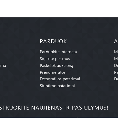
PARDUOK
A
Parduokite internetu
Mū
Siųskite per mus
M
ama
Paskelbk aukcioną
Di
Prenumeratos
Pa
Fotografijos patarimai
Da
Siuntimo patarimai
ISTRUOKITE NAUJIENAS IR PASIŪLYMUS!