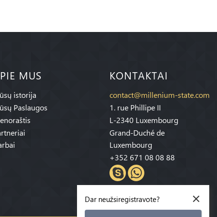
PIE MUS
KONTAKTAI
sų istorija
contact@millenium-state.com
ūsų Paslaugos
1. rue Phillipe II
enoraštis
L-2340 Luxembourg
rtneriai
Grand-Duché de
rbai
Luxembourg
+352 671 08 08 88
×
Dar neužsiregistravote?