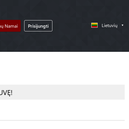
Lietuvių
nų Namai
Prisijungti
UVĘ!