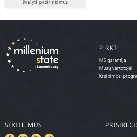
Išvalyti pasirinkimus
PIRKTI
MS garantija
Mūsų vartotojai
Kreipimosi progr
SEKITE MUS
PRISIREG