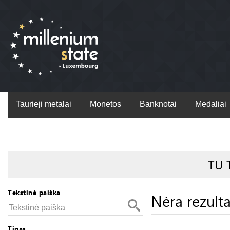
Taurieji metalai
Monetos
Banknotai
Medaliai
TU 
Tekstinė paiška
Nėra rezult
Tipas