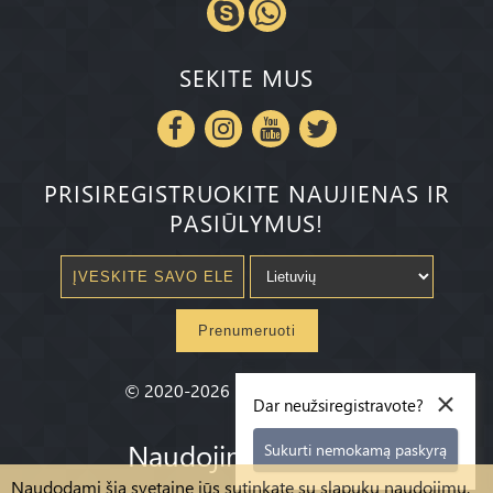
SEKITE MUS
PRISIREGISTRUOKITE NAUJIENAS IR
PASIŪLYMUS!
Prenumeruoti
×
©
2020-2026
Millenium State
®
Dar neužsiregistravote?
Naudojimo sąlygos
Sukurti nemokamą paskyrą
Naudodami šią svetainę jūs sutinkate su slapukų naudojimu,