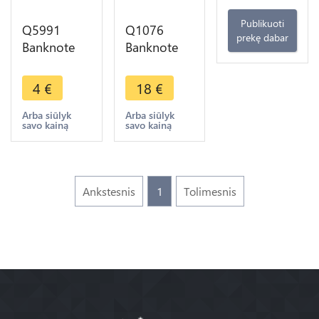
Publikuoti
Q5991
Q1076
prekę dabar
Banknote
Banknote
Indonesia
Indonesia
25 Sen1964
Portuguese
4
€
18
€
UNC ->
Timor 100
Make offer
Escudos
Arba siūlyk
Arba siūlyk
savo kainą
savo kainą
Régulo
Aleixo 1963
AU
Ankstesnis
1
Tolimesnis