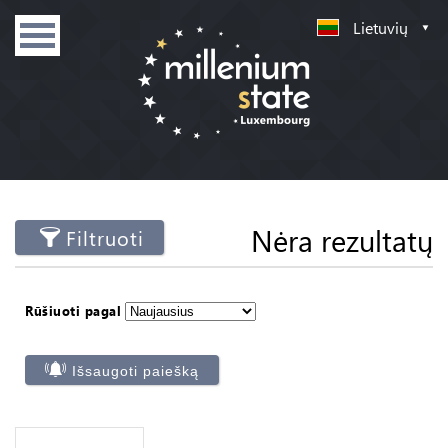
Lietuvių
Nėra rezultatų
Filtruoti
Rūšiuoti pagal
Išsaugoti paiešką