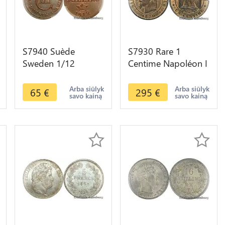
S7940 Suède
S7930 Rare 1
Sweden 1/12
Centime Napoléon I
Skilling 1812 PCGS
1870 A Paris PCGS
MS62 BN Cuivre ->
MS63 RB -> Faire
Arba siūlyk
Arba siūlyk
65
€
295
€
savo kainą
savo kainą
Faire Offre
Offre