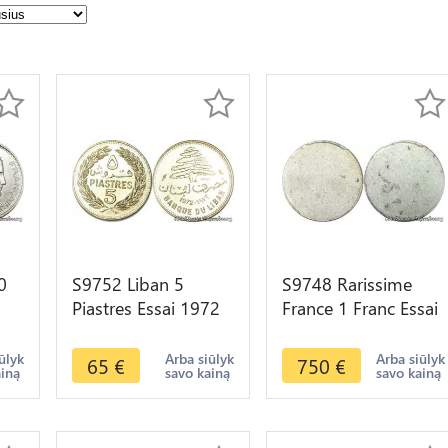
0
S9752 Liban 5
S9748 Rarissime
Piastres Essai 1972
France 1 Franc Essai
UNC
FDC ! -> Faire Offre
uniface 1941 1942
Bazor Aluminium
ūlyk
Arba siūlyk
Arba siūlyk
65
€
750
€
ainą
savo kainą
savo kainą
PCGS AU55