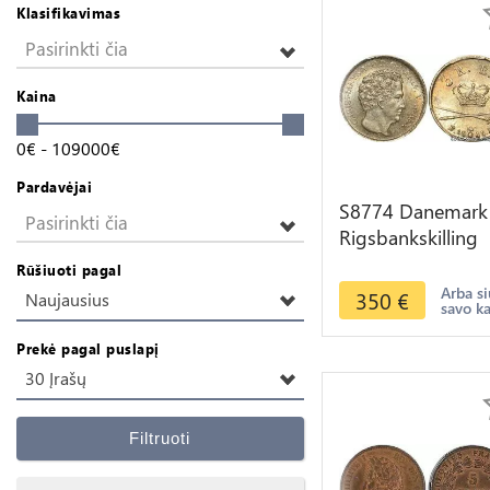
Klasifikavimas
Pasirinkti čia
Kaina
0
€
-
109000
€
Pardavėjai
S8774 Danemark
Pasirinkti čia
Rigsbankskilling
Christian VIII 184
Rūšiuoti pagal
FF PCGS MS64
Arba si
350
€
Naujausius
savo k
Argent
Prekė pagal puslapį
30 Įrašų
Filtruoti