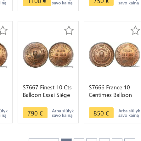
1100
€
750
€
ainą
savo kainą
savo kainą
MS65 Silver
offer
S7667 Finest 10 Cts
S7666 France 10
Balloon Essai Siège
Centimes Balloon
Paris Washington
Essai Siège Paris
GS
1870 PCGS MS65
Guttenberg 1870
ūlyk
Arba siūlyk
Arba siūlyk
790
€
850
€
ainą
savo kainą
savo kainą
GEM
PCGS MS65+