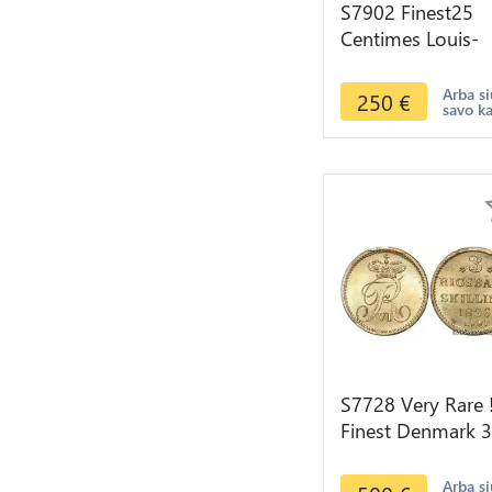
S7902 Finest25
Centimes Louis-
Philippe I 1847 A
Paris PCGS MS66
Arba si
250
€
savo k
Argent Silver
S7728 Very Rare 
Finest Denmark 3
Rigsbankskilling
1836 IFF PCGS
Arba si