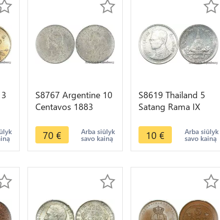
 3
S8767 Argentine 10
S8619 Thailand 5
Centavos 1883
Satang Rama IX
2 K
PCGS AU58 Argent
2532 1989 UNC ->
Silver SUP -> Faire
Make Offer
ūlyk
Arba siūlyk
Arba siūlyk
70
€
10
€
ainą
savo kainą
savo kainą
Offre