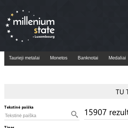
Taurieji metalai
Monetos
Banknotai
Medaliai
TU 
Tekstinė paiška
15907 rezul
Tipas