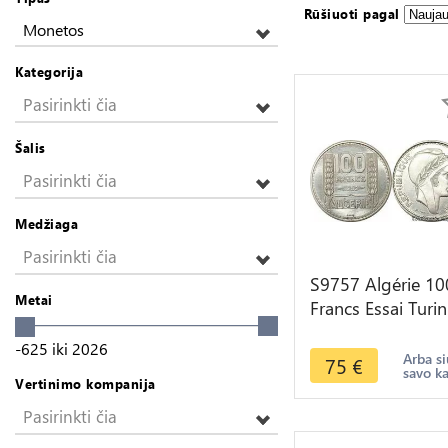
Rūšiuoti pagal
Monetos
Kategorija
Pasirinkti čia
Šalis
Pasirinkti čia
Medžiaga
Pasirinkti čia
S9757 Algérie 10
Metai
Francs Essai Turin
Marianne 1950 
-625
iki
2026
-> Faire Offre
Arba si
75
€
savo k
Vertinimo kompanija
Pasirinkti čia