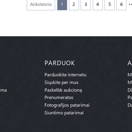
Ankstesnis
1
2
3
4
5
6
PARDUOK
A
Parduokite internetu
Mū
Siųskite per mus
M
ama
Paskelbk aukcioną
Di
Prenumeratos
Pa
Fotografijos patarimai
Da
Siuntimo patarimai