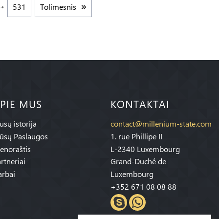
531
Tolimesnis
PIE MUS
KONTAKTAI
sų istorija
contact@millenium-state.com
ūsų Paslaugos
1. rue Phillipe II
enoraštis
L-2340 Luxembourg
rtneriai
Grand-Duché de
rbai
Luxembourg
+352 671 08 08 88