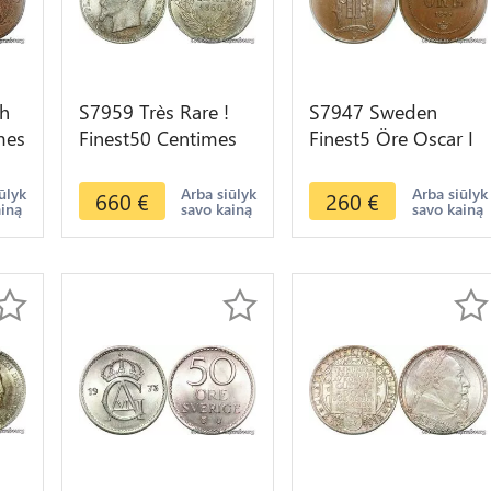
ch
S7959 Très Rare !
S7947 Sweden
mes
Finest50 Centimes
Finest5 Öre Oscar I
839
Napoléon I 1860 BB
II 1895 FDC PCGS
PCGS MS64 FDC
MS65 ->Faire Offre
ūlyk
Arba siūlyk
Arba siūlyk
660
€
260
€
ainą
savo kainą
savo kainą