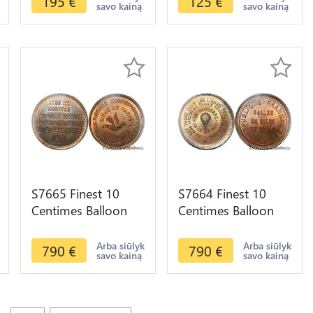
195
€
125
€
savo kainą
savo kainą
Offre
S7665 Finest 10
S7664 Finest 10
Centimes Balloon
Centimes Balloon
Essai Siège Paris
Essai Siège Paris
Flor-863 1870 PCGS
Daguee 1870 PCGS
Arba siūlyk
Arba siūlyk
790
€
790
€
savo kainą
savo kainą
MS65 GEM
MS65 GEM