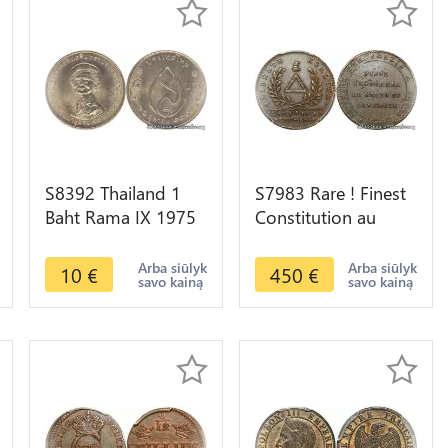
S8392 Thailand 1
S7983 Rare ! Finest
Baht Rama IX 1975
Constitution au
FDC UNC -> Make
triangle Brézin 1792
Offer
Paris PCGS SP55
Arba siūlyk
Arba siūlyk
10
€
450
€
savo kainą
savo kainą