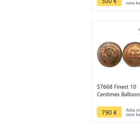
500
€
savo k
MS65
S7668 Finest 10
Centimes Balloon
Essai Siège Paris
Wallace 1870 PC
Arba si
790
€
savo k
MS65 GEM