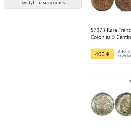
Išvalyti pasirinkimus
S7973 Rare Fren
Colonies 5 Centi
Louis-Philippe 1
PCGS MS65
Arba si
400
€
savo k