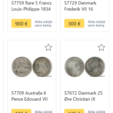
S7759 Rare 5 Francs
S7729 Denmark
Louis-Philippe 1834
Frederik VII 16
La Rochelle PCGS
Skilling Rigsmont
MS62 Splendide
1858 FK-VS PCGS
Arba siūlyk
Arba siūlyk
900
€
300
€
savo kainą
savo kainą
MS65 Silver
S7709 Australia 6
S7672 Danmark 25
Pence Edouard VII
Øre Christian IX
1910 PCGS MS63
1904 PCGS MS64
Silver ->Make offer
VBP UNC ! ->Faire
Arba siūlyk
Arba siūlyk