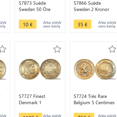
S7873 Suède
S7866 Suède
Sweden 50 Öre
Sweden 2 Kronor
Gustave VI 1973 BU
Gustave V 1932 FDC
FDC !-> Make Offer
-> Make Offer
ūlyk
Arba siūlyk
Arba siūlyk
10
€
35
€
ainą
savo kainą
savo kainą
!
S7727 Finest
S7724 Très Rare
Denmark 1
Belgium 5 Centimes
Rigsdaler Frederick
Léopold II 1898
VII 1854 PCGS
PCGS MS67 ->Make
ūlyk
Arba siūlyk
Arba siūlyk