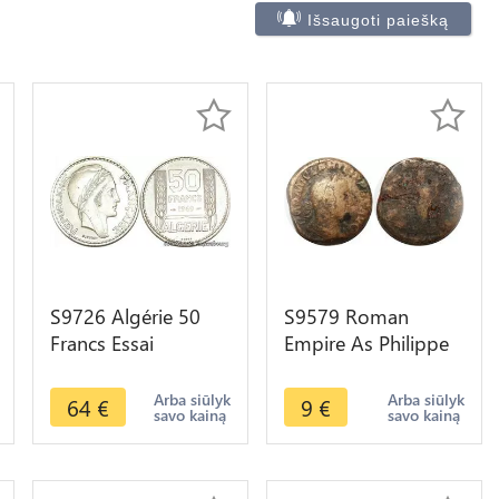
Išsaugoti paiešką
S9726 Algérie 50
S9579 Roman
Francs Essai
Empire As Philippe
Marianne Turin 1949
L'arabe 244 249
FDC -> Faire Offre
Arba siūlyk
Arba siūlyk
64
€
9
€
savo kainą
savo kainą