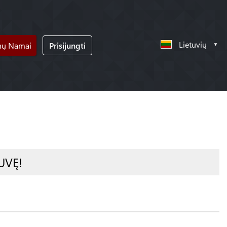
Lietuvių
nų Namai
Prisijungti
UVĘ!