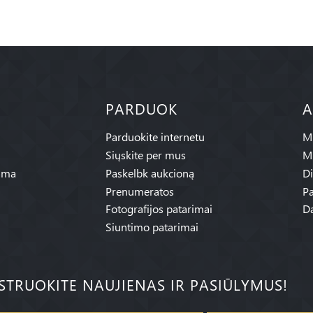
PARDUOK
A
Parduokite internetu
Mū
Siųskite per mus
M
ama
Paskelbk aukcioną
Di
Prenumeratos
Pa
Fotografijos patarimai
Da
Siuntimo patarimai
ISTRUOKITE NAUJIENAS IR PASIŪLYMUS!