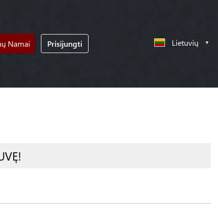
Lietuvių
nų Namai
Prisijungti
UVĘ!