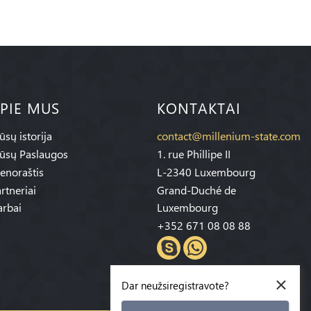
PIE MUS
KONTAKTAI
sų istorija
contact@millenium-state.com
ūsų Paslaugos
1. rue Phillipe II
enoraštis
L-2340 Luxembourg
rtneriai
Grand-Duché de
rbai
Luxembourg
+352 671 08 08 88
×
Dar neužsiregistravote?