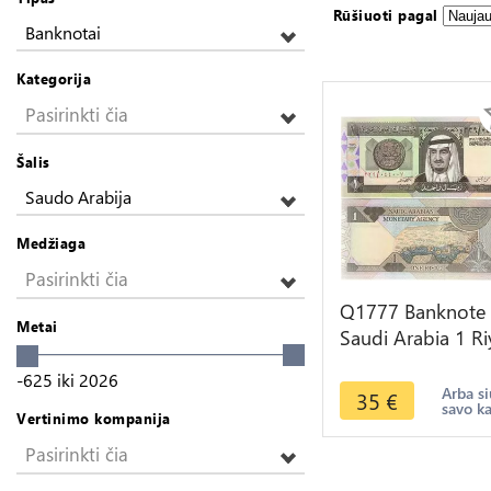
Rūšiuoti pagal
Banknotai
Kategorija
Pasirinkti čia
Šalis
Saudo Arabija
Medžiaga
Pasirinkti čia
Q1777 Banknote
Metai
Saudi Arabia 1 Ri
King Fahd Abdula
-625
iki
2026
Al Saud 1984 UN
Arba si
35
€
savo k
Vertinimo kompanija
Pasirinkti čia