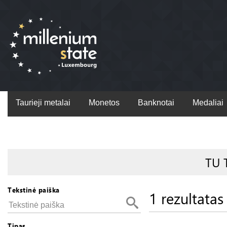
Taurieji metalai
Monetos
Banknotai
Medaliai
TU 
Tekstinė paiška
1 rezultatas
Tipas