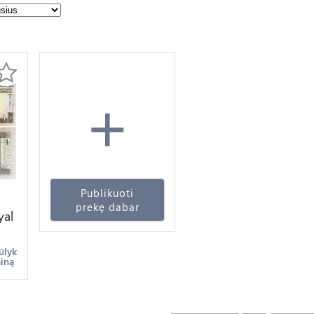
+
Publikuoti
prekę dabar
yal
ziz
C
ūlyk
ainą