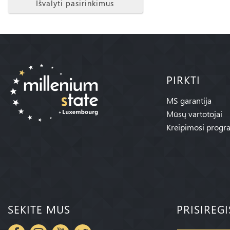
Išvalyti pasirinkimus
PIRKTI
MS garantija
Mūsų vartotojai
Kreipimosi progr
SEKITE MUS
PRISIREG