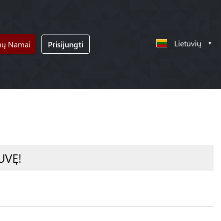
Lietuvių
nų Namai
Prisijungti
UVĘ!