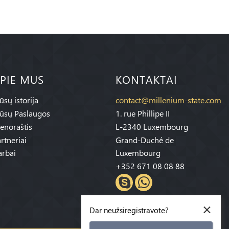
PIE MUS
KONTAKTAI
sų istorija
contact@millenium-state.com
ūsų Paslaugos
1. rue Phillipe II
enoraštis
L-2340 Luxembourg
rtneriai
Grand-Duché de
rbai
Luxembourg
+352 671 08 08 88
×
Dar neužsiregistravote?