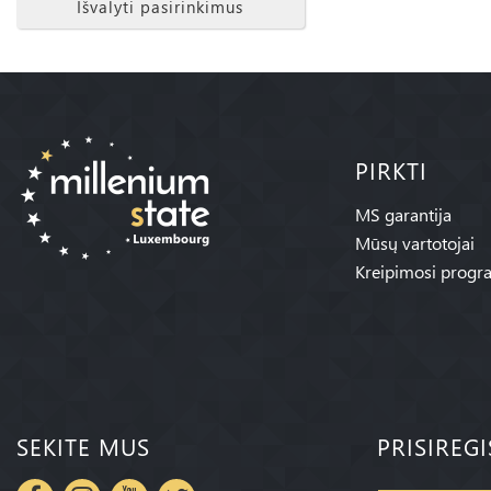
Išvalyti pasirinkimus
PIRKTI
MS garantija
Mūsų vartotojai
Kreipimosi progr
SEKITE MUS
PRISIREG