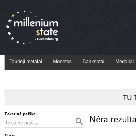
Taurieji metalai
Monetos
Banknotai
Medaliai
TU 
Tekstinė paiška
Nėra rezult
Tipas