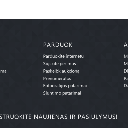
PARDUOK
A
Parduokite internetu
Mū
Siųskite per mus
M
ama
Paskelbk aukcioną
Di
Prenumeratos
Pa
Fotografijos patarimai
Da
Siuntimo patarimai
ISTRUOKITE NAUJIENAS IR PASIŪLYMUS!