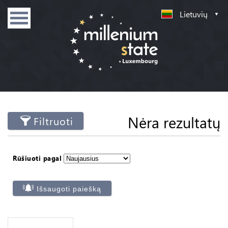
Lietuvių
Nėra rezultatų
Filtruoti
Rūšiuoti pagal
Išsaugoti paiešką