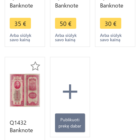
Banknote
Banknote
Banknote
China 20
China 50
China 10
Customs
Customs
Customs
35
€
50
€
30
€
Gold Units
Gold Units
Gold Units
Shangai
Shangai
Shangai
Arba siūlyk
Arba siūlyk
Arba siūlyk
savo kainą
savo kainą
savo kainą
Sun Yat-sen
Sun Yat-sen
1930 AU ->
1930 UNC
1930 UNC
Make offer
+
Publikuoti
Q1432
prekę dabar
Banknote
China 100