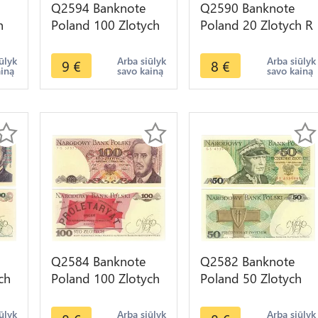
Q2594 Banknote
Q2590 Banknote
h
Poland 100 Zlotych
Poland 20 Zlotych R
i
Józef Antoni
Rraugutt 1982 UNC
ke
Poniatowski 1934 -
-- Make Offer
ūlyk
Arba siūlyk
Arba siūlyk
9
€
8
€
ainą
savo kainą
savo kainą
Make Offer
Q2584 Banknote
Q2582 Banknote
ch
Poland 100 Zlotych
Poland 50 Zlotych
Ludwik Waryński
Karol Świerczewski
er
1986 UNC -- Make
1988 UNC -- Make
ūlyk
Arba siūlyk
Arba siūlyk