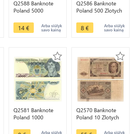
Q2588 Banknote
Q2586 Banknote
Poland 5000
Poland 500 Zlotych
Zlotych Chopin
Tadeusz Kosciuszko
1982 UNC -- Make
1982 UNC -- Make
Arba siūlyk
Arba siūlyk
14
€
8
€
savo kainą
savo kainą
Offer
Offer
Q2581 Banknote
Q2570 Banknote
Poland 1000
Poland 10 Zlotych
Zlotych Mikolaj
1948 -- Make Offer
Kopernik 1982 UNC
Arba siūlyk
Arba siūlyk