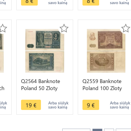
8
€
8
€
ainą
savo kainą
savo kainą
Offer
Offer
Q2564 Banknote
Q2559 Banknote
ch
Poland 50 Zloty
Poland 100 Zloty
er
Emilia Plater 1941
1940 - Offer
AU -- Make Offer
ūlyk
Arba siūlyk
Arba siūlyk
19
€
9
€
ainą
savo kainą
savo kainą