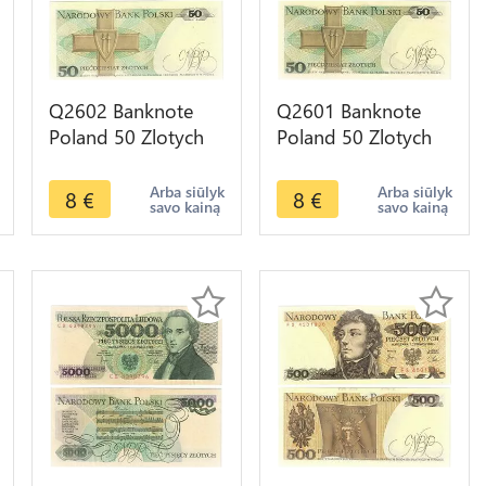
Q2602 Banknote
Q2601 Banknote
Poland 50 Zlotych
Poland 50 Zlotych
Karol Świerczewski
Karol Świerczewski
1988 UNC -- Make
1988 UNC -- Make
Arba siūlyk
Arba siūlyk
8
€
8
€
savo kainą
savo kainą
Offer
Offer