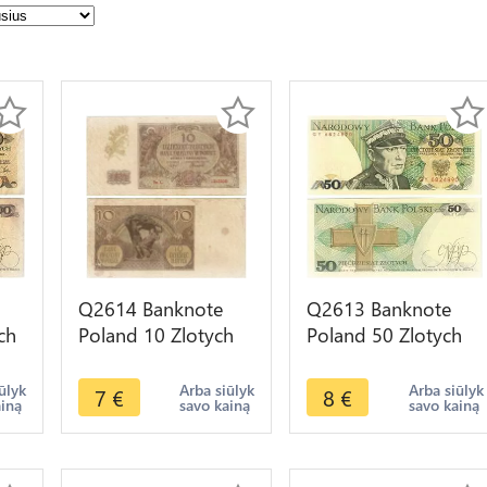
Q2614 Banknote
Q2613 Banknote
ch
Poland 10 Zlotych
Poland 50 Zlotych
zko
1940 -- Make Offer
Karol Świerczewski
er
1988 UNC -- Make
ūlyk
Arba siūlyk
Arba siūlyk
7
€
8
€
ainą
savo kainą
savo kainą
Offer