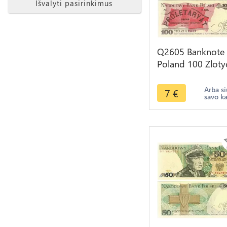
Išvalyti pasirinkimus
Q2605 Banknote
Poland 100 Zloty
Ludwik Waryński
1988 AU -- Make
Arba si
7
€
savo k
Offer