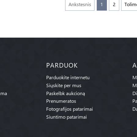
Ankstesnis
1
2
Tolim
PARDUOK
A
Parduokite internetu
Mū
Siųskite per mus
M
ama
Paskelbk aukcioną
Di
Prenumeratos
Pa
Fotografijos patarimai
Da
Siuntimo patarimai