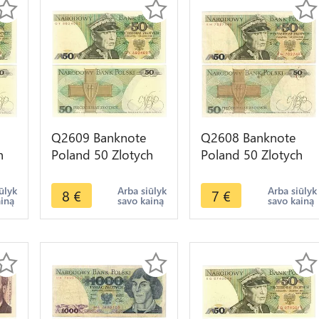
Q2609 Banknote
Q2608 Banknote
h
Poland 50 Zlotych
Poland 50 Zlotych
i
Karol Świerczewski
Karol Świerczewski
ke
1988 UNC -- Make
1988 -- Make Offer
ūlyk
Arba siūlyk
Arba siūlyk
8
€
7
€
ainą
savo kainą
savo kainą
Offer