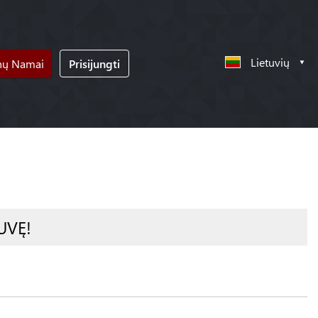
Lietuvių
nų Namai
Prisijungti
UVĘ!