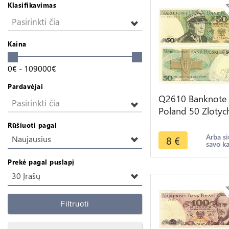
Klasifikavimas
Pasirinkti čia
Kaina
0
€
-
109000
€
Pardavėjai
Q2610 Banknote
Pasirinkti čia
Poland 50 Zlotyc
Karol Świerczewsk
Rūšiuoti pagal
1988 UNC -- Ma
Arba si
8
€
Naujausius
savo k
Offer
Prekė pagal puslapį
30 Įrašų
Filtruoti