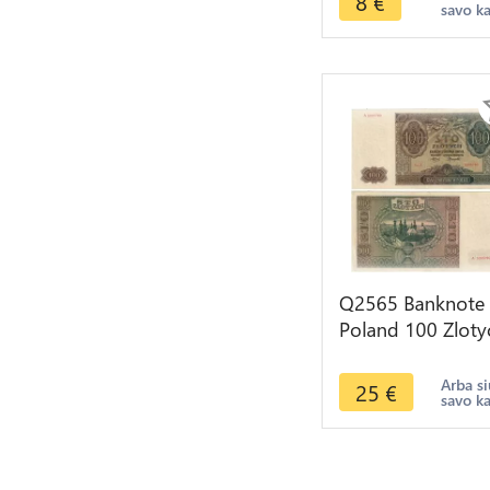
8
€
savo k
Q2565 Banknote
Poland 100 Zloty
1941 -- Make Off
Arba si
25
€
savo k