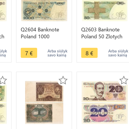
Q2604 Banknote
Q2603 Banknote
ch
Poland 1000
Poland 50 Zlotych
Zlotych Mikolaj
Karol Świerczewski
Kopernik 1982 --
1988 UNC -- Make
ūlyk
Arba siūlyk
Arba siūlyk
7
€
8
€
ainą
savo kainą
savo kainą
Make Offer
Offer