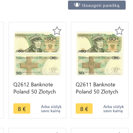
Išsaugoti paiešką
Q2612 Banknote
Q2611 Banknote
Poland 50 Zlotych
Poland 50 Zlotych
Karol Świerczewski
Karol Świerczewski
1988 UNC -- Make
1988 UNC -- Make
Arba siūlyk
Arba siūlyk
8
€
8
€
savo kainą
savo kainą
Offer
Offer