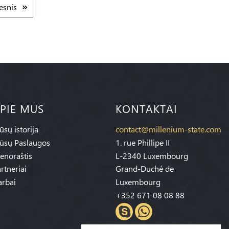
esnis
PIE MUS
KONTAKTAI
sų istorija
contact@millenium-state.com
ūsų Paslaugos
1. rue Phillipe II
enoraštis
L-2340 Luxembourg
rtneriai
Grand-Duché de
rbai
Luxembourg
+352 671 08 08 88