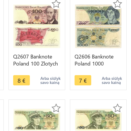
Q2607 Banknote
Q2606 Banknote
Poland 100 Zlotych
Poland 1000
Ludwik Waryński
Zlotych Mikolaj
1986 UNC -- Make
Kopernik 1982 --
Arba siūlyk
Arba siūlyk
8
€
7
€
savo kainą
savo kainą
Offer
Make Offer