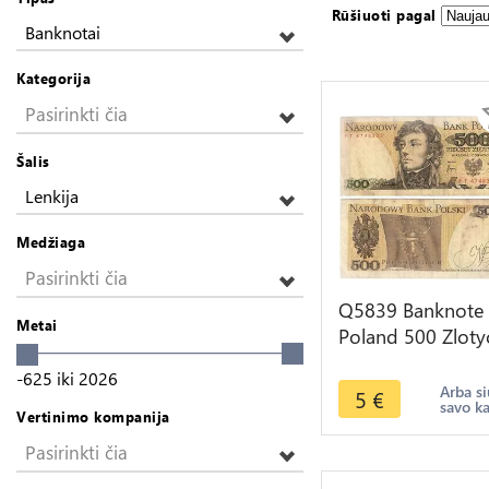
Rūšiuoti pagal
Banknotai
Kategorija
Pasirinkti čia
Šalis
Lenkija
Medžiaga
Pasirinkti čia
Q5839 Banknote
Metai
Poland 500 Zloty
Tadeusz Koscius
-625
iki
2026
1982 -> Make off
Arba si
5
€
savo k
Vertinimo kompanija
Pasirinkti čia