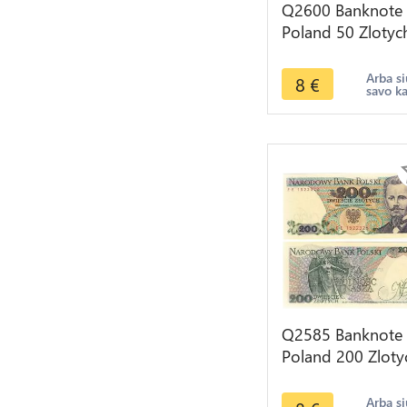
Q2600 Banknote
Poland 50 Zlotyc
Karol Świerczewsk
1988 UNC -- Ma
Arba si
8
€
savo k
Offer
Q2585 Banknote
Poland 200 Zloty
Dabrowski 1988
UNC -- Make Off
Arba si