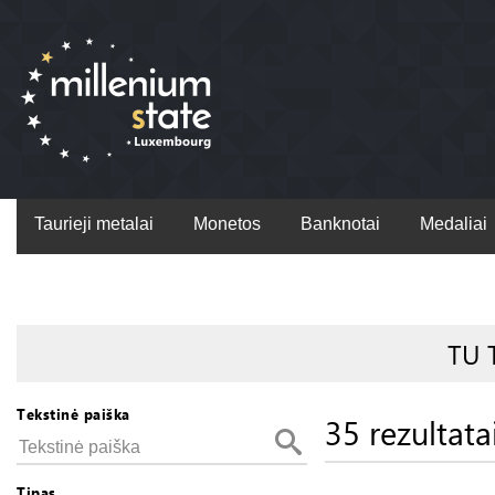
Taurieji metalai
Monetos
Banknotai
Medaliai
TU 
Tekstinė paiška
35 rezultata
Tipas