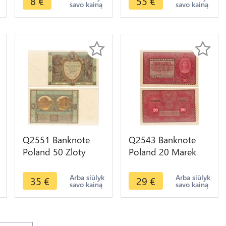
8
€
55
€
savo kainą
savo kainą
-- Make Offer
Q2551 Banknote
Q2543 Banknote
Poland 50 Zloty
Poland 20 Marek
1929 UNC -- Make
Polska Krajowa Kasa
Offer
1919 UNC -- Make
Arba siūlyk
Arba siūlyk
35
€
29
€
savo kainą
savo kainą
Offer