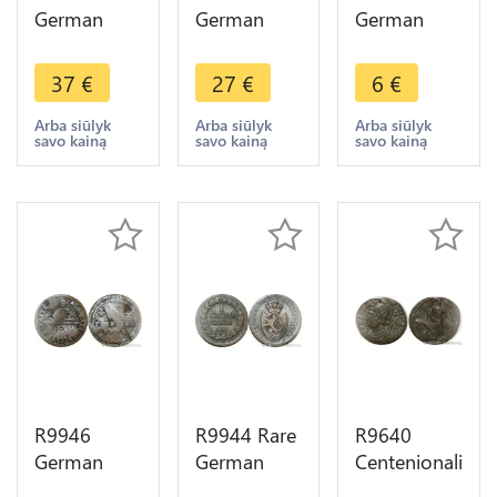
German
German
German
Duchy Berg
Habsburg 3
Duchy
1/2 Stuber
Kreutzer
Jülich Berg
37
€
27
€
6
€
Maximilian
Francois I
1/2 Stuber
IV Joseph
1812 S
Karl
Arba siūlyk
Arba siūlyk
Arba siūlyk
savo kainą
savo kainą
savo kainą
1804 R ->
Schmöllnitz
Theodor
Make Offer
-> Make
1765 1794
Offer
-> Make
Offer
R9946
R9944 Rare
R9640
German
German
Centenionalis
Chapter
States
Constantinus