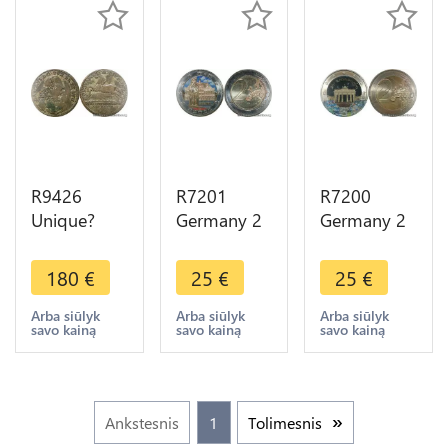
R9426
R7201
R7200
Unique?
Germany 2
Germany 2
Germany
Euros State
Euros 25th
Brunswick
of Bremen
Anniversary
180
€
25
€
25
€
Wolfenbuttel
2010
Berlin Wall
2/3 Taler
Colorful
Fall 2014
Arba siūlyk
Arba siūlyk
Arba siūlyk
savo kainą
savo kainą
savo kainą
Karl I 1764
UNC ->
Colorful
B IDB Silver
Make offer
UNC
Ankstesnis
1
Tolimesnis