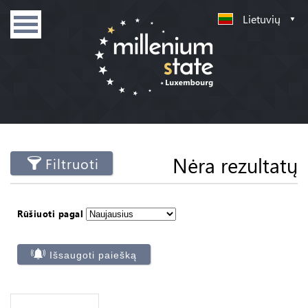
Lietuvių
Nėra rezultatų
Filtruoti
Rūšiuoti pagal
Išsaugoti paiešką