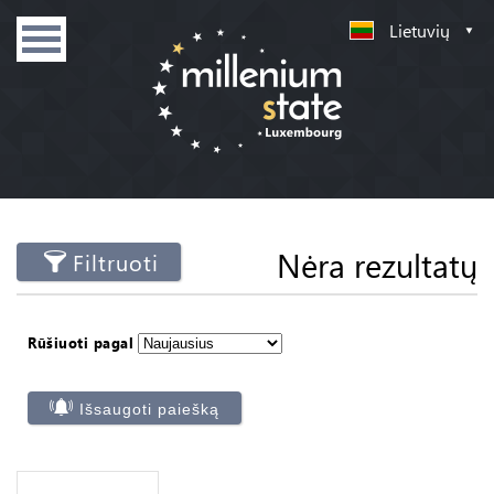
Lietuvių
Nėra rezultatų
Filtruoti
Rūšiuoti pagal
Išsaugoti paiešką